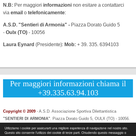
N.B:
Per maggiori
informazioni
non esitare a contattarci
via
email
o
telefonicamente
:
A.S.D. "Sentieri di Armonia" -
Piazza Dorato Guido 5
-
Oulx (TO)
- 10056
Laura Eynard
(Presidente):
Mob:
+ 39. 335. 6394103
Per maggiori informazioni chiama il
+39.335.63.94.103
Copyright © 2009
- A.S.D. Associazione Sportiva Dilettantistica
"SENTIERI DI ARMONIA"
.
Piazza Dorato Guido 5, OULX (TO) - 10056.
CF: 96033120013 - P.IVA: 12502690014
Utilizziamo i cookie per assicurarti una migliore esperienza di navigazione nel nostro sito.
Questo sito consente l’utilizzo dei cookie di terze parti. Chiudendo questo messaggio o
Info & Contatti:
Laura Eynard: +
39.335.6394103