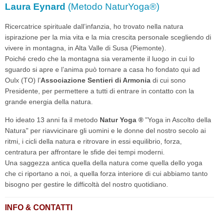
Laura Eynard
(Metodo NaturYoga®)
Ricercatrice spirituale dall’infanzia, ho trovato nella natura
ispirazione per la mia vita e la mia crescita personale scegliendo di
vivere in montagna, in Alta Valle di Susa (Piemonte).
Poiché credo che la montagna sia veramente il luogo in cui lo
sguardo si apre e l’anima può tornare a casa ho fondato qui ad
Oulx (TO) l’
Associazione Sentieri di Armonia
di cui sono
Presidente, per permettere a tutti di entrare in contatto con la
grande energia della natura.
Ho ideato 13 anni fa il metodo
Natur Yoga ®
"Yoga in Ascolto della
Natura" per riavvicinare gli uomini e le donne del nostro secolo ai
ritmi, i cicli della natura e ritrovare in essi equilibrio, forza,
centratura per affrontare le sfide dei tempi moderni.
Una saggezza antica quella della natura come quella dello yoga
che ci riportano a noi, a quella forza interiore di cui abbiamo tanto
bisogno per gestire le difficoltà del nostro quotidiano.
INFO & CONTATTI