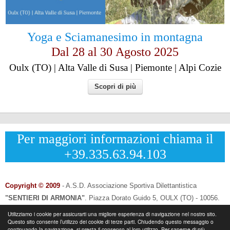
Yoga e Sciamanesimo in montagna
Dal 28 al
30
Agosto 2025
Oulx (TO) | Alta Valle di Susa | Piemonte | Alpi Cozie
Scopri di più
Per maggiori informazioni chiama il
+39.335.63.94.103
Copyright © 2009
- A.S.D. Associazione Sportiva Dilettantistica
"SENTIERI DI ARMONIA"
.
Piazza Dorato Guido 5, OULX (TO) - 10056.
CF: 96033120013 - P.IVA: 12502690014
Utilizziamo i cookie per assicurarti una migliore esperienza di navigazione nel nostro sito.
Questo sito consente l’utilizzo dei cookie di terze parti. Chiudendo questo messaggio o
Info & Contatti:
Laura Eynard: +
39.335.6394103
continuando la navigazione, si presta il consenso al loro utilizzo. Per saperne di più,