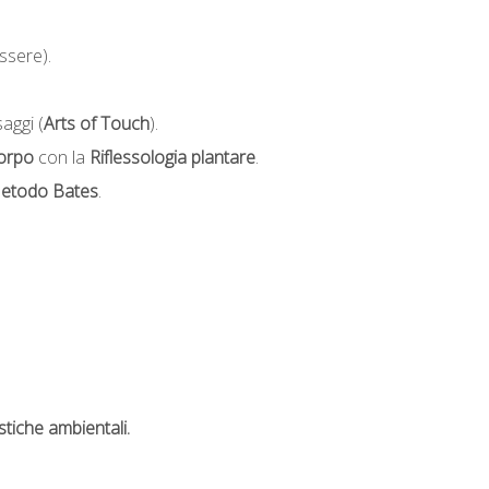
ssere).
aggi (
Arts of Touch
).
corpo
con la
R
iflessologia plantare
.
etodo Bates
.
stiche ambientali.