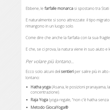
Ebbene, le
farfalle monarca
si spostano tra Stati
E naturalmente si sono attrezzate: il tipo migratori
rimangono in un luogo solo.
Come dire che anche la farfalla con la sua fragi
E che, se ci prova, la natura viene in suo aiuto e le
Per volare più lontano...
Ecco solo alcuni de
i sentieri
per salire più in alt
lontano:
Hatha yoga
(Asana, le posizioni pranayama, la 
concentrazione).
Raja Yoga
(yoga regale, "non c'è hatha senza r
Metodo GiocaYoga®