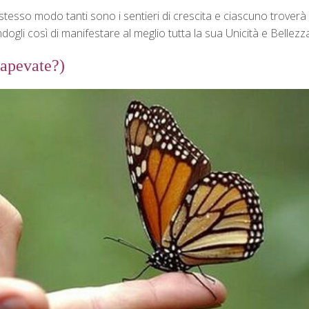
 stesso modo tanti sono i sentieri di crescita e ciascuno troverà
gli così di manifestare al meglio tutta la sua Unicità e Bellezza
sapevate?)