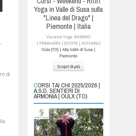
Corsi - Weekend - Ritiri
Yoga in Valle di Susa sulla
"Linea del Drago" |
Piemonte | Italia
Vacanze Yoga
INVERNO
,
| PRIMAVERA
| ESTATE | AUTUNNO
Oulx (TO) | Alta Valle di Susa |
Piemonte
Scopri di più
ro di
CORSI TAI CHI 2025/2026 |
A.S.D. SENTIERI DI
ARMONIA | OULX (TO)
lla