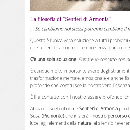
La filosofia di "Sentieri di Armonia"
... Se cambiamo noi stessi potremo cambiare il
Questa è l’unica vera soluzione a tutti i problemi 
corsa frenetica contro il tempo senza parlare dell
C’è una sola soluzione
:
Entrare in contatto con no
È dunque molto importante avere degli strumenti 
trasformazione mentale, emozionale e anche fisic
profondo che costituisce la nostra vera Essenza
È lì, a contatto con il nostro essere profondo, ch
Abbiamo scelto il nome
Sentieri di Armonia
perch
Susa
(Piemonte)
che inizierà il
nostro percorso di
luce, agli elementi della
natura
, al silenzio revere