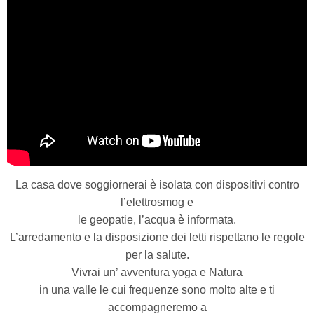
La casa dove soggiornerai è isolata con dispositivi contro
l’elettrosmog e
le geopatie,
l’acqua è informata.
L’arredamento e la disposizione dei letti rispettano le regole
per la salute.
Vivrai un’ avventura yoga e Natura
in una valle le cui frequenze sono molto alte e ti
accompagneremo a