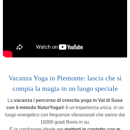
Vacanza Yoga in Piemonte:
lascia che si
compia la magia in un luogo speciale
La
vacanza / percorso di crescita yoga
in Val di Susa
con il metodo NaturYoga®
è un’esperienza unica,
in un
luogo energetico con frequenze vibrazionali che vanno dai
10000 gradi Bovis in su.
È la condizione ideale per
metterti in contatto con te