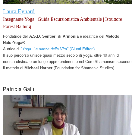
Laura Eynard
Insegnante Yoga | Guida Escursionistica Ambientale | Istruttore
Forest Bathing
Fondatrice dell'
A.S.D. Sentieri di Armonia
e
ideatrice del
Metodo
NaturYoga®
.
Autrice di
"Yoga. La danza della Vita"
(Giunti Editori)
.
Il suo percorso unisce quasi mezzo secolo di yoga, oltre 40 anni di
ricerca olistica e un lungo approfondimento nel Core Shamanism secondo
il metodo di
Michael Harner
(Foundation for Shamanic Studies).
Patricia Galli