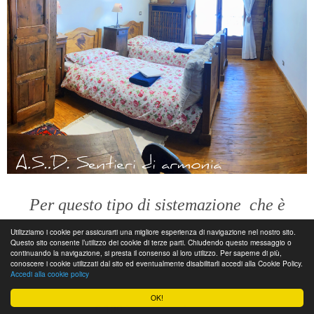
Per questo tipo di sistemazione
che è
famigliare
Utilizziamo i cookie per assicurarti una migliore esperienza di navigazione nel nostro sito.
Questo sito consente l’utilizzo dei cookie di terze parti. Chiudendo questo messaggio o
continuando la navigazione, si presta il consenso al loro utilizzo. Per saperne di più,
conoscere i cookie utilizzati dal sito ed eventualmente disabilitarli accedi alla Cookie Policy.
Il prezzo è di
€ 90
(pernottamento e colazione)
Accedi alla cookie policy
in camera condivisa (3 persone).
OK!
€ 100
in camera doppia.