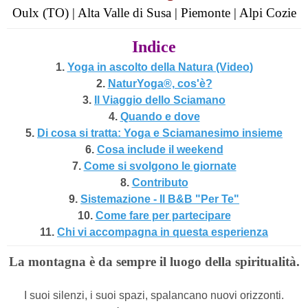
Oulx (TO) | Alta Valle di Susa | Piemonte | Alpi Cozie
Indice
1.
Yoga in ascolto della Natura (Video
)
2.
NaturYoga®, cos'è?
3.
Il Viaggio dello Sciamano
4.
Quando e dove
5.
Di cosa si tratta: Yoga e Sciamanesimo insieme
6.
Cosa include il weekend
7.
Come si svolgono le giornate
8.
Contributo
9.
Sistemazione - Il B&B "Per Te"
10.
Come fare per partecipare
11.
Chi vi accompagna in questa esperienza
La montagna è da sempre il luogo della spiritualità.
I suoi silenzi, i suoi spazi, spalancano nuovi orizzonti.