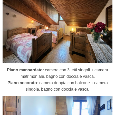
Piano mansardato:
camera con 3 letti singoli + camera
matrimoniale, bagno con doccia e vasca.
Piano secondo:
camera doppia con balcone + camera
singola, bagno con doccia e vasca.