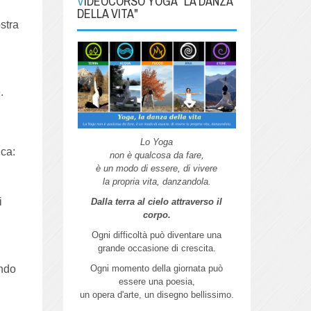
VIDEOCORSO YOGA "LA DANZA
DELLA VITA"
stra
.
Lo Yoga
ica:
non è qualcosa da fare,
è un modo di essere, di vivere
la propria vita, danzandola.
i
Dalla terra al cielo attraverso il
corpo.
Ogni difficoltà può diventare una
grande
occasione di crescita.
Ogni momento della giornata può
ando
essere
una poesia,
un opera d'arte,
un disegno bellissimo.