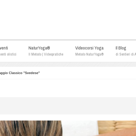
venti
NaturYoga®
Videocorsi Yoga
Il Blog
enti olistici
Il Metodo | Videopratiche
Metodo NaturYoga®
di Sentieri di
ggio Classico "Svedese"