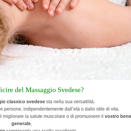
icire del Massaggio Svedese?
io classico svedese
sta nella sua versatilità.
le persone, indipendentemente dall’età o dallo stile di vita.
 di migliorare la salute muscolare o di promuovere il
vostro ben
generale
,
io
rappresenta una scelta eccellente.