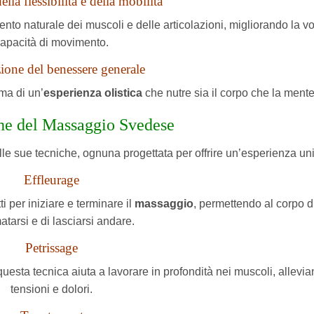
la flessibilità e della mobilità
nto naturale dei muscoli e delle articolazioni, migliorando la vo
apacità di movimento.
one del benessere generale
 ma di un’
esperienza olistica
che nutre sia il corpo che la mente
he del Massaggio Svedese
lle sue tecniche, ognuna progettata per offrire un’esperienza un
Effleurage
i per iniziare e terminare il
massaggio
, permettendo al corpo d
atarsi e di lasciarsi andare.
Petrissage
esta tecnica aiuta a lavorare in profondità nei muscoli, allevi
tensioni e dolori.