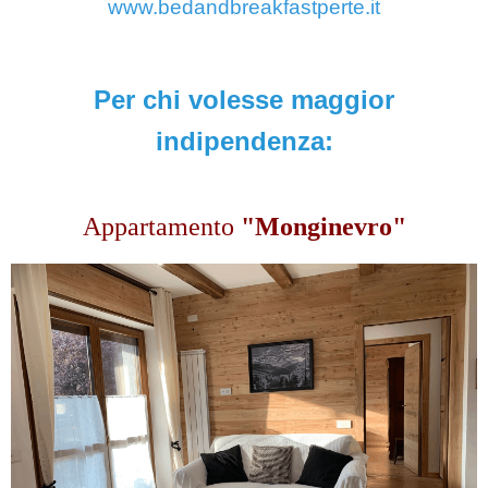
www.bedandbreakfastperte.it
Per
chi volesse maggior
indipendenza:
Appartamento
"Monginevro"