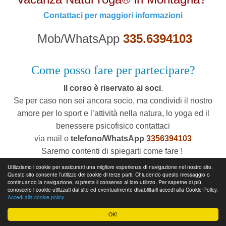
Contattaci per maggiori informazioni
Mob/WhatsApp
335.6394103
Come posso fare per partecipare?
Il corso è riservato ai soci
.
Se per caso non sei ancora socio, ma condividi il nostro
amore per lo sport e l’attività nella natura, lo yoga ed il
benessere psicofisico contattaci
via mail o
telefono/WhatsApp
3356394103
Saremo contenti di spiegarti come fare !
Utilizziamo i cookie per assicurarti una migliore esperienza di navigazione nel nostro sito.
* Il numero massimo di partecipanti è limitato a 10 persone
Questo sito consente l’utilizzo dei cookie di terze parti. Chiudendo questo messaggio o
continuando la navigazione, si presta il consenso al loro utilizzo. Per saperne di più,
PROSSIMI APPUNTAMENTI
conoscere i cookie utilizzati dal sito ed eventualmente disabilitarli accedi alla Cookie Policy.
Accedi alla cookie policy
NATURYOGA®
OK!
Consulta il Calendario Eventi