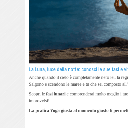
La Luna, luce della notte: conosci le sue fasi e v
Anche quando il cielo è completamente nero lei, la reg
Salgono e scendono le maree e tu che sei composto all’
Scopri le
fasi lunari
e comprenderai molto meglio i tuoi s
improvvisi!
La pratica Yoga giusta al momento giusto ti permette