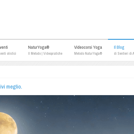
venti
NaturYoga®
Videocorsi Yoga
Il Blog
enti olistici
Il Metodo | Videopratiche
Metodo NaturYoga®
di Sentieri di
ivi meglio.