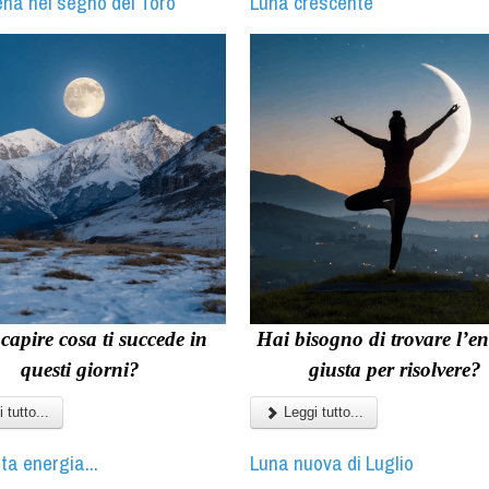
ena nel segno del Toro
Luna crescente
capire cosa ti succede in
Hai bisogno di trovare l’e
questi giorni?
giusta per risolvere?
 tutto...
Leggi tutto...
ta energia...
Luna nuova di Luglio