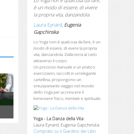
Lo Yoga non è qualcosa da fare,
è un modo di essere, di vivere
la propria vita, danzandola.
Laura Eynard
,
Eugenia
Gapchinska
Lo Yoga non è qualcosa da fare, è un
modo di essere, di vivere la propria
vita, danzandola.
Dalla terra al cielo
attraverso il corpo.
Un prezioso manuale e un pratico
eserciziario, raccolti in un’elegante
cartellina, propongono un
YOGA "La danza della
entusiasmante viaggio nel mondo
Vita"
dello Yoga per accrescere il
benessere fisico, mentale e spirituale.
Lo Yoga non è qualcosa da fare, è un
modo di essere, di vivere la propria
vita, danzandola.
Yoga - La Danza della Vita
Laura Eynard, Eugenia Gapchinska
Compralo su il Giardino dei Libri