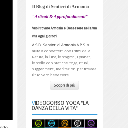
Il Blog di Sentieri di Armonia
"Articoli & Approfondimenti"
Vuoi trovare Armonia e Benessere nella tua
vita ogni giorno?
A.S.D. Sentieri di Armonia A.P.S.
ti
aiuta a connetterti con i ritmi della
Natura, la luna, le stagioni, i pianeti,
le stelle con pratiche Yoga, rituali,
suggerimenti, meditazioni per trovare
il tuo vero benessere.
Scopri di più
VIDEOCORSO YOGA "LA
DANZA DELLA VITA"
uando