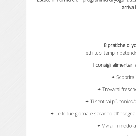
arriva 
8 pratiche di y
ed i tuoi tempi ripetend
I
consigli alimentari
e
✦ Scoprirai
✦ Trovarai fresche
✦ Ti sentirai più tonico
✦ Le le tue giornate saranno all’insegna
✦ Vivrai in modo a