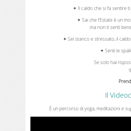
✦ Il caldo che si fa sentire t
✦ Sai che l’Estate è un m
ma non ti senti be
✦ Sei stanco e stressato, il cald
✦ Senti le spal
Se solo hai rispo
q
Prendi
Il Video
È
un percorso di
yoga, meditazioni e s