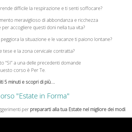
i rende difficile la respirazione e ti senti soffocare?
omento meraviglioso di abbondanza e ricchezza
ne
per accogliere questi doni nella tua vita?
o peggiora la situazione e le vacanze ti paiono lontane?
le tese
e la zona cervicale contratta?
sto “SI” a una delle precedenti domande
uesto corso è Per Te.
ti 5 minuti e scopri di più….
corso "Estate in Forma"
uggerimenti per
prepararti alla tua Estate nel migliore dei modi
.