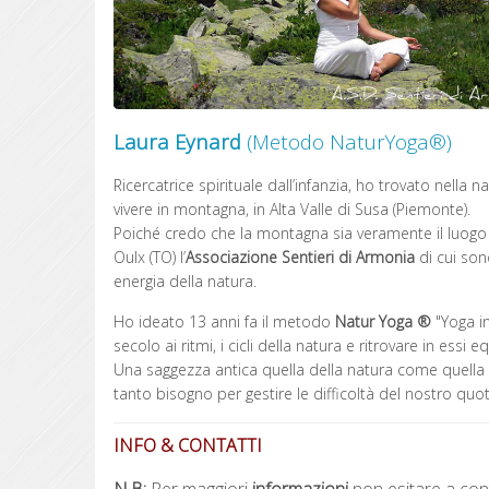
Laura Eynard
(Metodo NaturYoga®)
Ricercatrice spirituale dall’infanzia, ho trovato nella 
vivere in montagna, in Alta Valle di Susa (Piemonte).
Poiché credo che la montagna sia veramente il luogo 
Oulx (TO) l’
Associazione Sentieri di Armonia
di cui son
energia della natura.
Ho ideato 13 anni fa il metodo
Natur Yoga ®
"Yoga i
secolo ai ritmi, i cicli della natura e ritrovare in essi
Una saggezza antica quella della natura come quella d
tanto bisogno per gestire le difficoltà del nostro quot
INFO & CONTATTI
N.B:
Per maggiori
informazioni
non esitare a cont