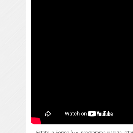
Estate in Forma è
un
programma di yoga
atte