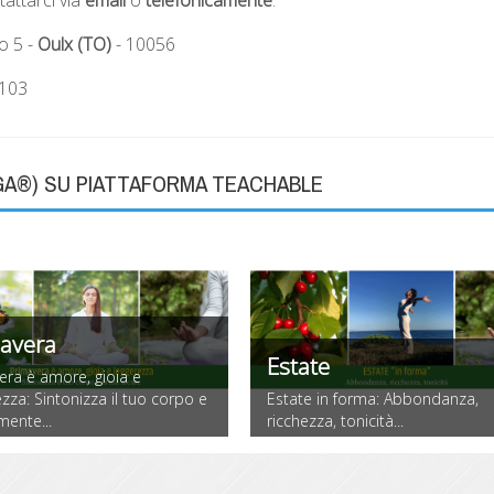
o 5 -
Oulx (TO)
- 10056
4103
GA®) SU PIATTAFORMA TEACHABLE
avera
Estate
era è amore, gioia e
zza: Sintonizza il tuo corpo e
Estate in forma: Abbondanza,
mente...
ricchezza, tonicità...