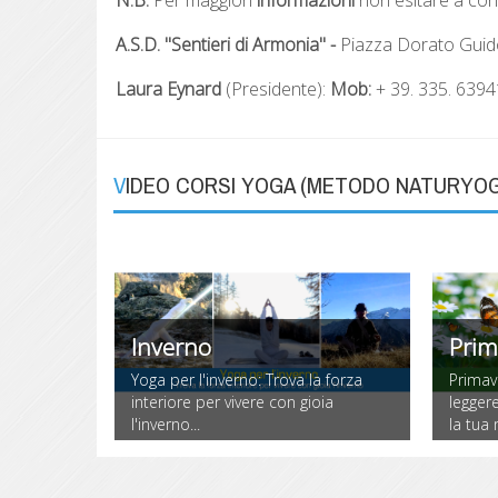
A.S.D. "Sentieri di Armonia" -
Piazza Dorato Guid
Laura Eynard
(Presidente):
Mob:
+ 39. 335. 639
VIDEO CORSI YOGA (METODO NATURYO
Inverno
Prim
Yoga per l'inverno: Trova la forza
Primav
onnetterti
interiore per vivere con gioia
leggere
l'inverno...
la tua 