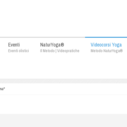
Eventi
NaturYoga®
Videocorsi Yoga
Eventi olistici
Il Metodo | Videopratiche
Metodo NaturYoga®
ma"