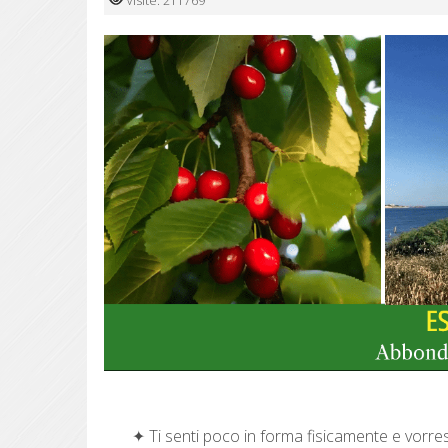
Visite: 211769
✦ Ti senti poco in forma fisicamente e vorrest