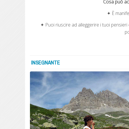
Cosa può ac
✦ È manifes
✦ Puoi riuscire ad alleggerire i tuoi pensier
po
INSEGNANTE