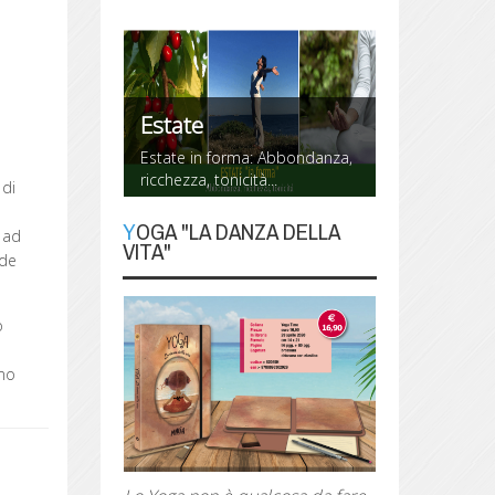
Estate
Estate in forma: Abbondanza,
ricchezza, tonicità...
 di
YOGA "LA DANZA DELLA
 ad
VITA"
nde
YOGA "La danza
della Vita"
o
Lo Yoga non è qualcosa da fare,
è un modo di essere, di vivere
amo
la propria vita, danzandola.