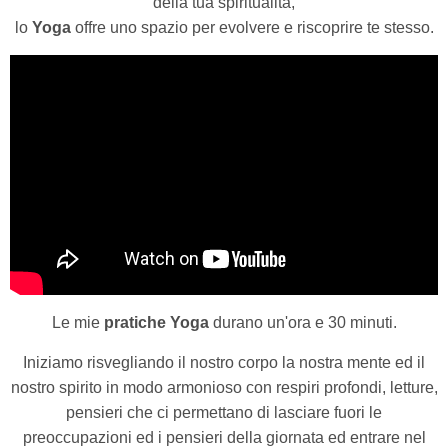
della tua spiritualità,
lo
Yoga
offre uno spazio per evolvere e riscoprire te stesso.
Le mie
pratiche Yoga
durano un'ora e 30 minuti.
Iniziamo risvegliando il nostro corpo la nostra mente ed il
nostro spirito in modo armonioso con respiri profondi, letture,
pensieri che ci permettano di lasciare fuori le
preoccupazioni ed i pensieri della giornata ed entrare nel