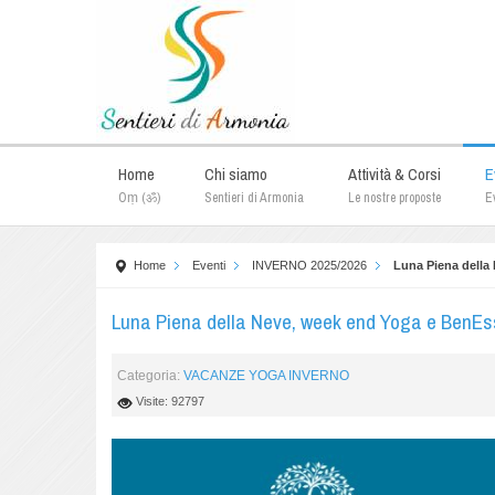
Home
Chi siamo
Attività & Corsi
E
Oṃ (ॐ)
Sentieri di Armonia
Le nostre proposte
Ev
Home
Eventi
INVERNO 2025/2026
Luna Piena della
Luna Piena della Neve, week end Yoga e BenEs
Categoria:
VACANZE YOGA INVERNO
Visite: 92797