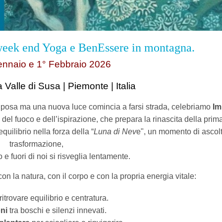
week end Yoga e BenEssere in montagna
.
nnaio e 1° Febbraio 2026
a Valle di Susa | Piemonte | Italia
 riposa ma una nuova luce comincia a farsi strada, celebriamo
Im
 del fuoco e dell’ispirazione, che prepara la rinascita della prim
quilibrio nella forza della “
Luna di Nev
e", un momento di ascolt
trasformazione,
ro e fuori di noi si risveglia lentamente.
 con la natura, con il corpo e con la propria energia vitale:
ritrovare equilibrio e centratura.
ni
tra boschi e silenzi innevati.