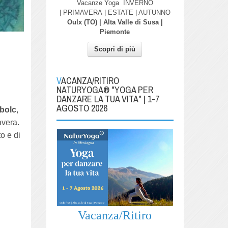
Vacanze Yoga
INVERNO
| PRIMAVERA
| ESTATE | AUTUNNO
Oulx (TO) | Alta Valle di Susa |
Piemonte
Scopri di più
VACANZA/RITIRO
NATURYOGA® "YOGA PER
DANZARE LA TUA VITA" | 1-7
AGOSTO 2026
bolc
,
avera.
o e di
Vacanza/Ritiro