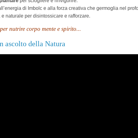
 plantare
per sciogliere e rinvigorire.
ll’energia di Imbolc e alla forza creativa che germoglia nel prof
e naturale per disintossicare e rafforzare.
er nutrire corpo mente e spirito...
n ascolto della Natura