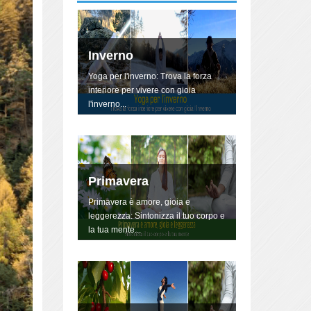
Inverno
Yoga per l'inverno: Trova la forza
interiore per vivere con gioia
l'inverno...
Primavera
Primavera è amore, gioia e
leggerezza: Sintonizza il tuo corpo e
la tua mente...