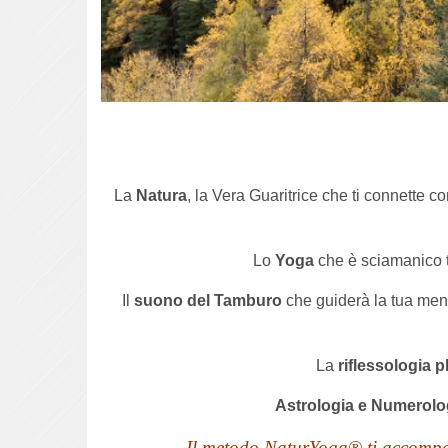
La
Natura
, la Vera Guaritrice che ti connette c
Lo
Yoga
che è sciamanico ti
Il
suono del Tamburo
che guiderà la tua ment
La
riflessologia p
Astrologia e Numerolo
Il metodo NaturYoga® ti accom