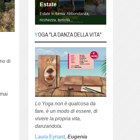
Estate
Estate in forma: Abbondanza,
ricchezza, tonicità...
YOGA "LA DANZA DELLA VITA"
YOGA "La danza della
Vita"
uno di
Lo Yoga non è qualcosa da fare, è
un modo di essere, di vivere la
propria vita, danzandola.
 mai
Lo Yoga non è qualcosa da
fare, è un modo di essere, di
vivere la propria vita,
danzandola.
Laura Eynard
,
Eugenia