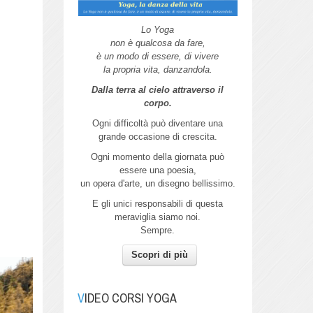
Lo Yoga
non è qualcosa da fare,
è un modo di essere, di vivere
la propria vita, danzandola.
Dalla terra al cielo attraverso il
corpo.
Ogni difficoltà può diventare una
grande
occasione di crescita.
Ogni momento della giornata può
essere
una poesia,
un opera d'arte,
un disegno bellissimo.
E gli unici responsabili di questa
meraviglia siamo noi.
Sempre.
Scopri di più
Autunno
Pratica Yoga con me per connetterti
all'energia dell'Autunno.
VIDEO CORSI YOGA