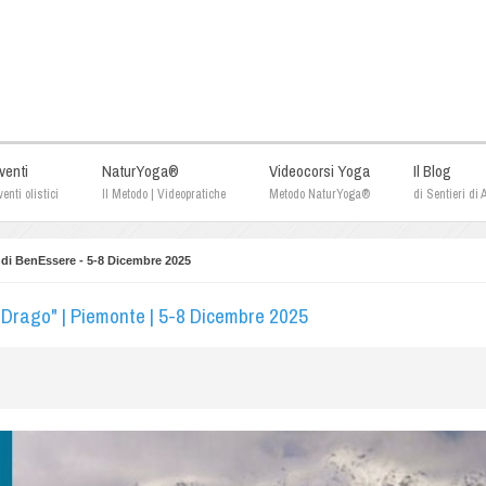
venti
NaturYoga®
Videocorsi Yoga
Il Blog
enti olistici
Il Metodo | Videopratiche
Metodo NaturYoga®
di Sentieri di
i BenEssere - 5-8 Dicembre 2025
 Drago" | Piemonte | 5-8 Dicembre 2025