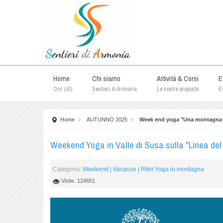
Home
Chi siamo
Attività & Corsi
E
Oṃ (ॐ)
Sentieri di Armonia
Le nostre proposte
Ev
Home
AUTUNNO 2025
Week end yoga "Una montagna d
Weekend Yoga in Valle di Susa sulla "Linea del
Categoria:
Weekend | Vacanze | Ritiri Yoga in montagna
Visite: 124651