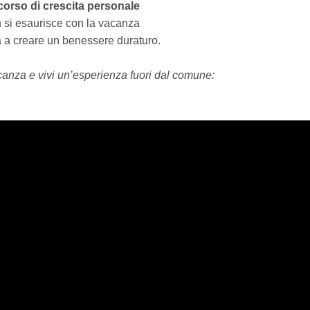
corso di crescita personale
 si esaurisce con la vacanza
rà a creare un benessere duraturo.
canza e vivi un’esperienza fuori dal comune: