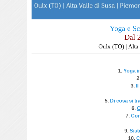
Yoga e S
Dal 2
Oulx (TO) | Alta 
1.
Yoga i
2
3.
I
5.
Di cosa si t
6.
C
7.
Com
9.
Sist
10.
C