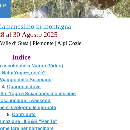
ciamanesimo in montagna
8 al
30
Agosto 2025
Valle di Susa | Piemonte | Alpi Cozie
Indice
n ascolto della Natura (Video
)
.
NaturYoga®, cos'è?
l Viaggio dello Sciamano
4.
Quando e dove
ratta: Yoga e Sciamanesimo insieme
osa include il weekend
e si svolgono le giornate
8.
Contributo
emazione - Il B&B "Per Te"
ome fare per partecipare