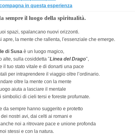
ccompagna in questa esperienza
 sempre il luogo della spiritualità.
 suoi spazi, spalancano nuovi orizzonti.
si apre, la mente che rallenta, l'essenziale che emerge.
lle di Susa
è un luogo magico,
 alte, sulla cosiddetta "
Linea del Drago
",
 il tuo stato vitale e di donarti una pace
i per intraprendere il viaggio oltre l’ordinario.
ndare oltre la mente con la mente
uogo aiuta a lasciare il mentale
i simbolici di cieli tersi e foreste profumate.
re da sempre hanno suggerito e protetto
à dei nostri avi, dai celti ai romani e
anche noi a ritrovare pace
e unione profonda
noi stessi e con la natura.