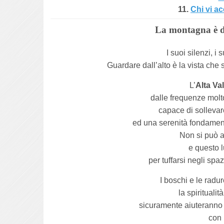
11.
Chi vi a
La montagna è da
I suoi silenzi, i
Guardare dall’alto è la vista che 
L’
Alta Va
dalle frequenze molto
capace di sollevare
ed una serenità fondamental
Non si può a
e questo l
per tuffarsi negli spaz
I boschi e le radu
la spiritualit
sicuramente aiuteranno 
con 