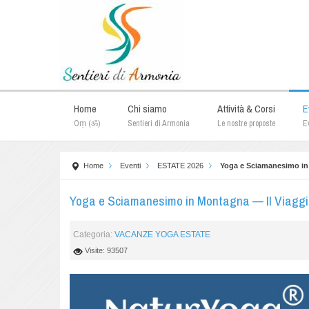
Home
Chi siamo
Attività & Corsi
E
Oṃ (ॐ)
Sentieri di Armonia
Le nostre proposte
Ev
Home
Eventi
ESTATE 2026
Yoga e Sciamanesimo in
Yoga e Sciamanesimo in Montagna — Il Viaggio
Categoria:
VACANZE YOGA ESTATE
Visite: 93507