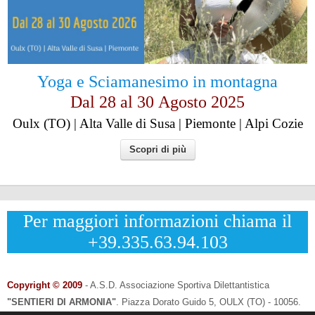
Yoga e Sciamanesimo in montagna
Dal 28 al
30
Agosto 2025
Oulx (TO) | Alta Valle di Susa | Piemonte | Alpi Cozie
Scopri di più
Per maggiori informazioni chiama il
+39.335.63.94.103
Copyright © 2009
- A.S.D. Associazione Sportiva Dilettantistica
"SENTIERI DI ARMONIA"
.
Piazza Dorato Guido 5, OULX (TO) - 10056.