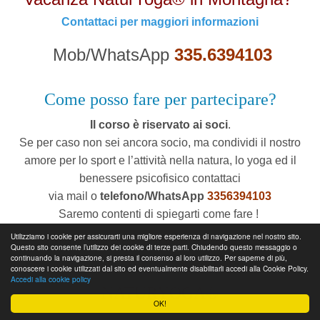
Contattaci per maggiori informazioni
Mob/WhatsApp
335.6394103
Come posso fare per partecipare?
Il corso è riservato ai soci
.
Se per caso non sei ancora socio, ma condividi il nostro
amore per lo sport e l’attività nella natura, lo yoga ed il
benessere psicofisico contattaci
via mail o
telefono/WhatsApp
3356394103
Saremo contenti di spiegarti come fare !
Utilizziamo i cookie per assicurarti una migliore esperienza di navigazione nel nostro sito.
* Il numero massimo di partecipanti è limitato a 10 persone
Questo sito consente l’utilizzo dei cookie di terze parti. Chiudendo questo messaggio o
continuando la navigazione, si presta il consenso al loro utilizzo. Per saperne di più,
PROSSIMI APPUNTAMENTI
conoscere i cookie utilizzati dal sito ed eventualmente disabilitarli accedi alla Cookie Policy.
Accedi alla cookie policy
NATURYOGA®
OK!
Consulta il Calendario Eventi