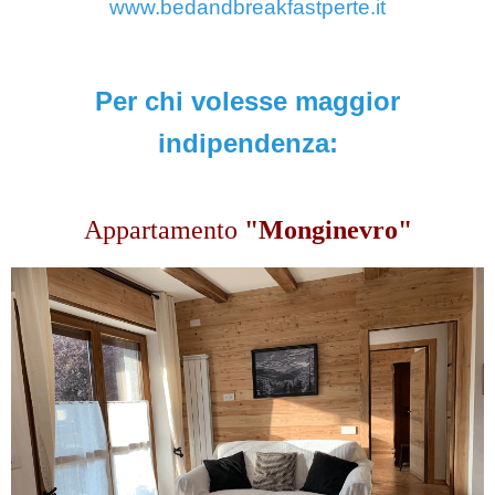
www.bedandbreakfastperte.it
Per
chi volesse maggior
indipendenza:
Appartamento
"Monginevro"