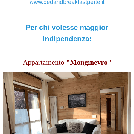
www.bedandbreakfastperte.it
Per
chi volesse maggior
indipendenza:
Appartamento
"Monginevro"