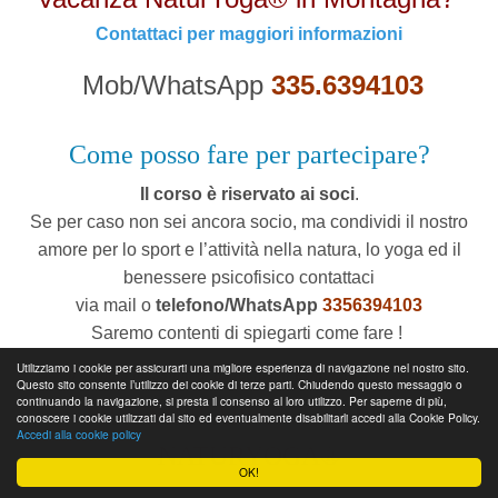
Contattaci per maggiori informazioni
Mob/WhatsApp
335.6394103
Come posso fare per partecipare?
Il corso è riservato ai soci
.
Se per caso non sei ancora socio, ma condividi il nostro
amore per lo sport e l’attività nella natura, lo yoga ed il
benessere psicofisico contattaci
via mail o
telefono/WhatsApp
3356394103
Saremo contenti di spiegarti come fare !
Utilizziamo i cookie per assicurarti una migliore esperienza di navigazione nel nostro sito.
* Il numero massimo di partecipanti è limitato a 10 persone
Questo sito consente l’utilizzo dei cookie di terze parti. Chiudendo questo messaggio o
continuando la navigazione, si presta il consenso al loro utilizzo. Per saperne di più,
PROSSIMI APPUNTAMENTI
conoscere i cookie utilizzati dal sito ed eventualmente disabilitarli accedi alla Cookie Policy.
Accedi alla cookie policy
NATURYOGA®
OK!
Consulta il Calendario Eventi