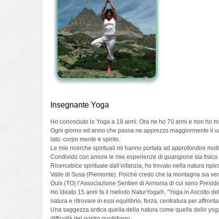
Insegnante Yoga
Ho conosciuto lo Yoga a 19 anni. Ora ne ho 70 anni e non ho m
Ogni giorno ed anno che passa ne apprezzo maggiormente il val
lato: corpo mente e spirito.
Le mie ricerche spirituali mi hanno portata ad approfondire mol
Condivido con amore le mie esperienze di guarigione sia fisica ch
Ricercatrice spirituale dall’infanzia, ho trovato nella natura isp
Valle di Susa (Piemonte). Poiché credo che la montagna sia vera
Oulx (TO) l’Associazione Sentieri di Armonia di cui sono Presiden
Ho ideato 15 anni fa il metodo NaturYoga®, "Yoga in Ascolto della 
natura e ritrovare in essi equilibrio, forza, centratura per affront
Una saggezza antica quella della natura come quella dello yoga c
difficoltà del nostro quotidiano.