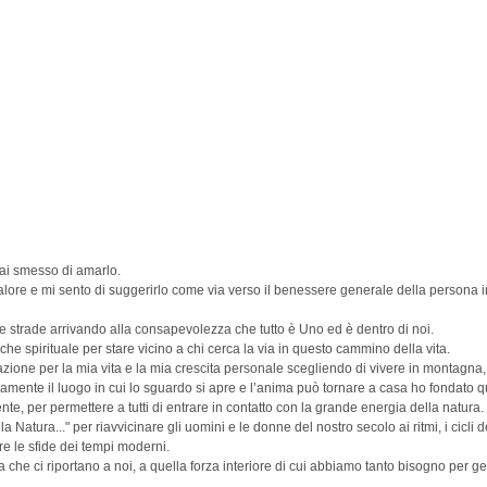
ai smesso di amarlo.
ore e mi sento di suggerirlo come via verso il benessere generale della persona 
te strade arrivando alla consapevolezza che tutto è Uno ed è dentro di noi.
e spirituale per stare vicino a chi cerca la via in questo cammino della vita.
irazione per la mia vita e la mia crescita personale scegliendo di vivere in montagna, 
mente il luogo in cui lo sguardo si apre e l’anima può tornare a casa ho fondato q
te, per permettere a tutti di entrare in contatto con la grande energia della natura.
Natura..." per riavvicinare gli uomini e le donne del nostro secolo ai ritmi, i cicli d
are le sfide dei tempi moderni.
he ci riportano a noi, a quella forza interiore di cui abbiamo tanto bisogno per ges