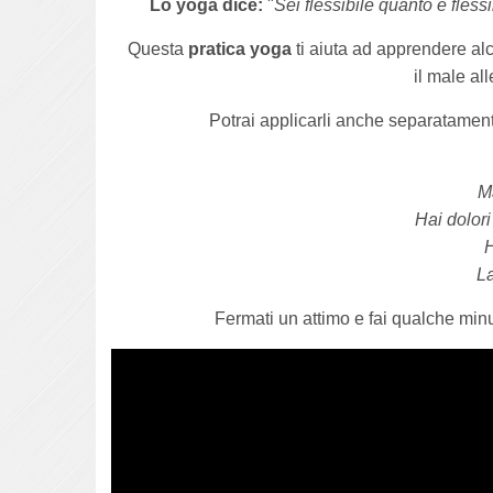
Lo yoga dice:
"
Sei flessibile quanto è fles
Questa
pratica yoga
ti aiuta ad apprendere alc
il male all
Potrai applicarli anche separatament
M
Hai dolori
H
La
Fermati un attimo e fai qualche minu