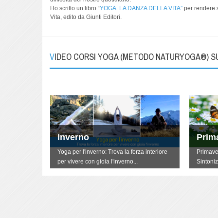
Ho scritto un libro “
YOGA. LA DANZA DELLA VITA”
per rendere se
Vita, edito da Giunti Editori.
VIDEO CORSI YOGA (METODO NATURYOGA®) 
Inverno
Prim
terti
Yoga per l'inverno: Trova la forza interiore
Primave
per vivere con gioia l'inverno...
Sintoniz