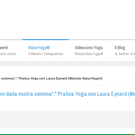
venti
NaturYoga®
Videocorsi Yoga
Il Blog
enti olistici
Il Metodo | Videopratiche
Metodo NaturYoga®
di Sentieri di
tra colonna"." Pratica Yoga con Laura Eynard (Metodo NaturYoga®)
ioni dalla nostra colonna"." Pratica Yoga con Laura Eynard (