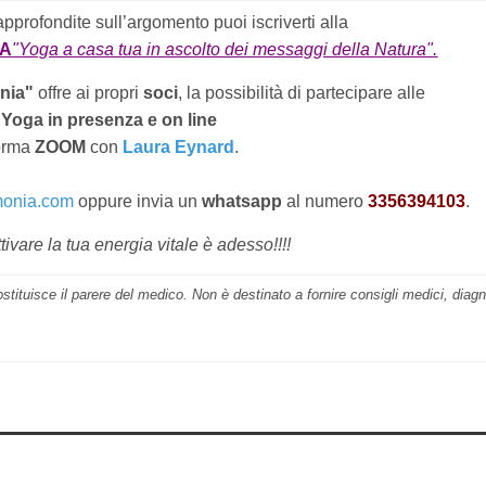
approfondite sull’argomento puoi iscriverti alla
GA
"Yoga a casa tua in ascolto dei messaggi della Natura".
nia"
offre ai propri
soci
, la possibilità di partecipare alle
 Yoga in presenza e on line
forma
ZOOM
con
Laura Eynard
.
monia.com
oppure invia un
whatsapp
al numero
3356394103
.
tivare la tua energia vitale è adesso!!!!
ostituisce il parere del medico. Non è destinato a fornire consigli medici, diag