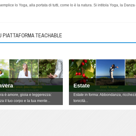
mplice lo Yoga, alla portata di tutti, come lo è la natura. Si intitola Yoga, la Danza
SU PIATTAFORMA TEACHABLE
avera
Estate
ra è amore, gioia e leggerezza:
Estate in forma: Abbondanza, ricchezz
za il tuo corpo e la tua mente...
tonicità...