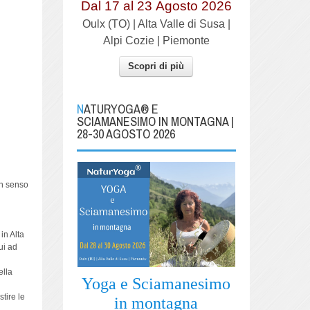
Dal 17 al
23
Agosto 2026
Oulx (TO) | Alta Valle di Susa |
Alpi Cozie | Piemonte
Scopri di più
NATURYOGA® E
SCIAMANESIMO IN MONTAGNA |
28-30 AGOSTO 2026
in senso
in Alta
ui ad
ella
Yoga e Sciamanesimo
tire le
in montagna