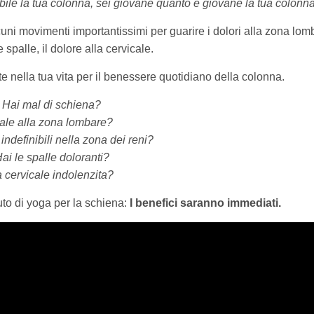
sibile la tua colonna, sei giovane quanto è giovane la tua colonn
uni movimenti importantissimi per guarire i dolori alla zona lom
e spalle, il dolore alla cervicale.
e nella tua vita per il benessere quotidiano della colonna.
Hai mal di schiena?
ale alla zona lombare?
 indefinibili nella zona dei reni?
ai le spalle doloranti?
 cervicale indolenzita?
to di yoga per la schiena:
I benefici saranno immediati.