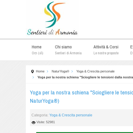
Home
Chi siamo
Attività & Corsi
E
Oṃ (ॐ)
Sentieri di Armonia
Le nostre proposte
Ev
Home
NaturYoga®
Yoga & Crescita personale
Yoga per la nostra schiena "Sciogliere le tensioni dalla nos
Yoga per la nostra schiena "Sciogliere le tens
NaturYoga®)
Categoria:
Yoga & Crescita personale
Visite: 52981