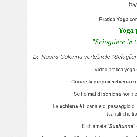
Yog
Pratica Yoga
co
Yoga 
"Sciogliere le 
La Nostra Colonna vertebrale "Sciogliere
Video pratica yoga
Curare la propria schiena
è i
Se ho
mal di schiena
non rie
La
schiena
è il canale di passaggio di 
(canali che tr
È chiamata "
Sushunna
"