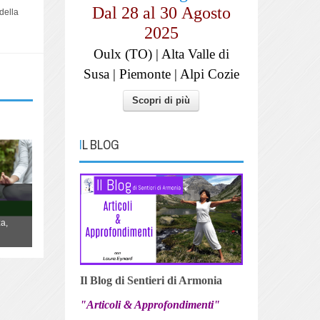
Dal 28 al
30
Agosto
 della
2025
Oulx (TO) | Alta Valle di
Susa | Piemonte | Alpi Cozie
Scopri di più
IL BLOG
YOGA "La danza della Vita"
Lo Yoga non è qualcosa da fare, è un
a,
modo di essere, di vivere la propria vita,
danzandola.
Il Blog di Sentieri di Armonia
"Articoli & Approfondimenti"