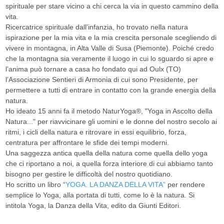
spirituale per stare vicino a chi cerca la via in questo cammino della
vita.
Ricercatrice spirituale dall’infanzia, ho trovato nella natura
ispirazione per la mia vita e la mia crescita personale scegliendo di
vivere in montagna, in Alta Valle di Susa (Piemonte). Poiché credo
che la montagna sia veramente il luogo in cui lo sguardo si apre e
l’anima può tornare a casa ho fondato qui ad Oulx (TO)
l’Associazione Sentieri di Armonia di cui sono Presidente, per
permettere a tutti di entrare in contatto con la grande energia della
natura.
Ho ideato 15 anni fa il metodo NaturYoga®, "Yoga in Ascolto della
Natura..." per riavvicinare gli uomini e le donne del nostro secolo ai
ritmi, i cicli della natura e ritrovare in essi equilibrio, forza,
centratura per affrontare le sfide dei tempi moderni.
Una saggezza antica quella della natura come quella dello yoga
che ci riportano a noi, a quella forza interiore di cui abbiamo tanto
bisogno per gestire le difficoltà del nostro quotidiano.
Ho scritto un libro “
YOGA. LA DANZA DELLA VITA”
per rendere
semplice lo Yoga, alla portata di tutti, come lo è la natura. Si
intitola Yoga, la Danza della Vita, edito da Giunti Editori.