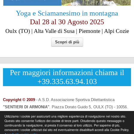
Yoga e Sciamanesimo in montagna
Dal 28 al
30
Agosto 2025
Oulx (TO) | Alta Valle di Susa | Piemonte | Alpi Cozie
Scopri di più
Per maggiori informazioni chiama il
+39.335.63.94.103
Copyright © 2009
- A.S.D. Associazione Sportiva Dilettantistica
"SENTIERI DI ARMONIA"
.
Piazza Dorato Guido 5, OULX (TO) - 10056.
CF: 96033120013 - P.IVA: 12502690014
Utilizziamo i cookie per assicurarti una migliore esperienza di navigazione nel nostro sito.
Questo sito consente l’utilizzo dei cookie di terze parti. Chiudendo questo messaggio o
Info & Contatti:
Laura Eynard: +
39.335.6394103
continuando la navigazione, si presta il consenso al loro utilizzo. Per saperne di più,
-
Email:
info@sentieridiarmonia.com
conoscere i cookie utilizzati dal sito ed eventualmente disabilitarli accedi alla Cookie Policy.