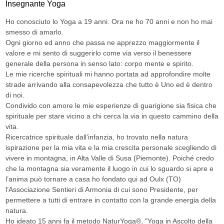
Insegnante Yoga
Ho conosciuto lo Yoga a 19 anni. Ora ne ho 70 anni e non ho mai
smesso di amarlo.
Ogni giorno ed anno che passa ne apprezzo maggiormente il
valore e mi sento di suggerirlo come via verso il benessere
generale della persona in senso lato: corpo mente e spirito.
Le mie ricerche spirituali mi hanno portata ad approfondire molte
strade arrivando alla consapevolezza che tutto è Uno ed è dentro
di noi.
Condivido con amore le mie esperienze di guarigione sia fisica che
spirituale per stare vicino a chi cerca la via in questo cammino della
vita.
Ricercatrice spirituale dall’infanzia, ho trovato nella natura
ispirazione per la mia vita e la mia crescita personale scegliendo di
vivere in montagna, in Alta Valle di Susa (Piemonte). Poiché credo
che la montagna sia veramente il luogo in cui lo sguardo si apre e
l’anima può tornare a casa ho fondato qui ad Oulx (TO)
l’Associazione Sentieri di Armonia di cui sono Presidente, per
permettere a tutti di entrare in contatto con la grande energia della
natura.
Ho ideato 15 anni fa il metodo NaturYoga®, "Yoga in Ascolto della