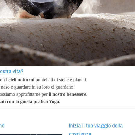
nostra vita?
con i
cieli notturni
puntellati di stelle e pianeti.
l naso e guardare in su loro ci guardano!
ossiamo approfittarne per
il nostro benessere
.
ati con la giusta pratica Yoga
.
ne
Inizia il tuo viaggio della
coscienza…