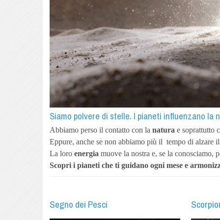
Siamo polvere di stelle. I pianeti influenzano la 
Abbiamo perso il contatto con la
natura
e soprattutto 
Eppure, anche se non abbiamo più il
tempo di alzare i
La loro
energia
muove la nostra e, se la conosciamo, p
Scopri i pianeti
che ti guidano ogni mese e armonizz
Segno dei Pesci
Scorpio