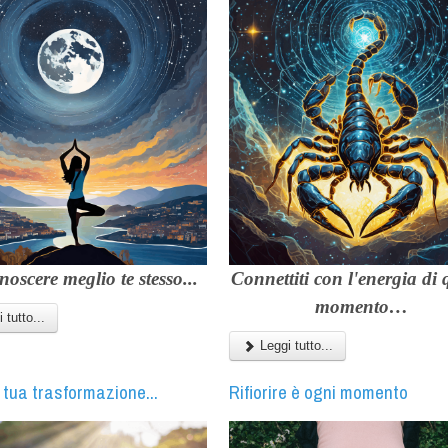
noscere meglio te stesso...
Connettiti con l'energia di 
momento…
 tutto...
Leggi tutto...
a tua trasformazione...
Rifiorire è ogni momento