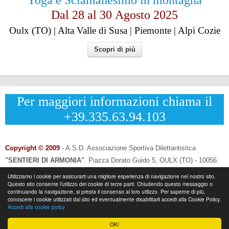
Dal 28 al
30
Agosto 2025
Oulx (TO) | Alta Valle di Susa | Piemonte | Alpi Cozie
Scopri di più
Per maggiori informazioni chiama il
+39.335.63.94.103
Copyright © 2009
- A.S.D. Associazione Sportiva Dilettantistica
"SENTIERI DI ARMONIA"
.
Piazza Dorato Guido 5, OULX (TO) - 10056.
CF: 96033120013 - P.IVA: 12502690014
Utilizziamo i cookie per assicurarti una migliore esperienza di navigazione nel nostro sito.
Questo sito consente l’utilizzo dei cookie di terze parti. Chiudendo questo messaggio o
Info & Contatti:
Laura Eynard: +
39.335.6394103
continuando la navigazione, si presta il consenso al loro utilizzo. Per saperne di più,
-
Email:
info@sentieridiarmonia.com
conoscere i cookie utilizzati dal sito ed eventualmente disabilitarli accedi alla Cookie Policy.
Accedi alla cookie policy
OK!