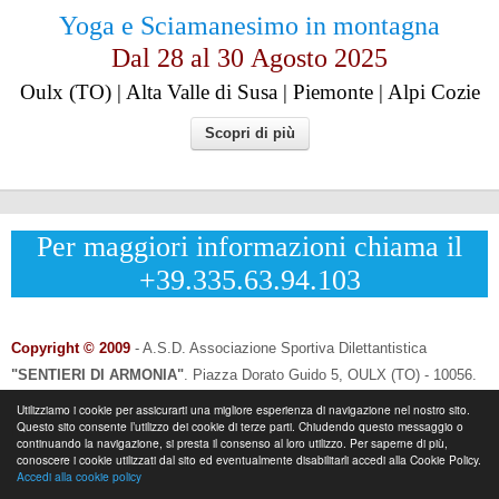
Yoga e Sciamanesimo in montagna
Dal 28 al
30
Agosto 2025
Oulx (TO) | Alta Valle di Susa | Piemonte | Alpi Cozie
Scopri di più
Per maggiori informazioni chiama il
+39.335.63.94.103
Copyright © 2009
- A.S.D. Associazione Sportiva Dilettantistica
"SENTIERI DI ARMONIA"
.
Piazza Dorato Guido 5, OULX (TO) - 10056.
CF: 96033120013 - P.IVA: 12502690014
Utilizziamo i cookie per assicurarti una migliore esperienza di navigazione nel nostro sito.
Questo sito consente l’utilizzo dei cookie di terze parti. Chiudendo questo messaggio o
Info & Contatti:
Laura Eynard: +
39.335.6394103
continuando la navigazione, si presta il consenso al loro utilizzo. Per saperne di più,
-
Email:
info@sentieridiarmonia.com
conoscere i cookie utilizzati dal sito ed eventualmente disabilitarli accedi alla Cookie Policy.
Accedi alla cookie policy