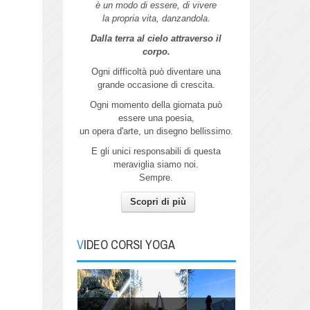
è un modo di essere, di vivere
la propria vita, danzandola.
Dalla terra al cielo attraverso il
corpo.
Ogni difficoltà può diventare una
grande
occasione di crescita.
Ogni momento della giornata può
essere
una poesia,
un opera d'arte,
un disegno bellissimo.
E gli unici responsabili di questa
meraviglia siamo noi.
Sempre.
Scopri di più
Autunno
Pratica Yoga con me per connetterti
all'energia dell'Autunno.
VIDEO CORSI YOGA