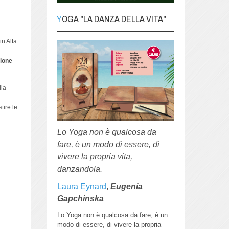
YOGA "LA DANZA DELLA VITA"
YOGA "La danza della
in Alta
Vita"
ione
Lo Yoga non è qualcosa da fare, è
un modo di essere, di vivere la
propria vita, danzandola.
lla
tire le
Lo Yoga non è qualcosa da
fare, è un modo di essere, di
vivere la propria vita,
danzandola.
Laura Eynard
,
Eugenia
Gapchinska
Lo Yoga non è qualcosa da fare, è un
modo di essere, di vivere la propria