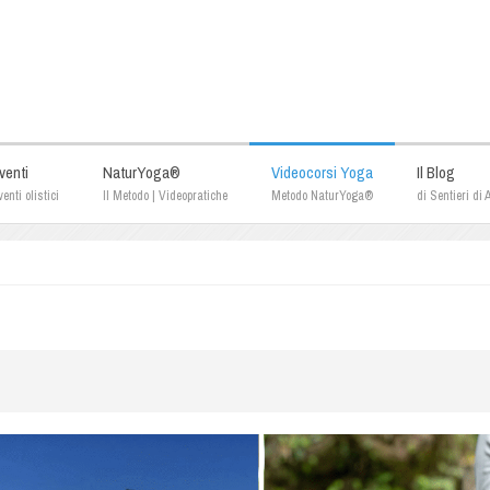
venti
NaturYoga®
Videocorsi Yoga
Il Blog
enti olistici
Il Metodo | Videopratiche
Metodo NaturYoga®
di Sentieri di