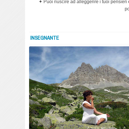
✦ Puoi riuscire ad alleggerire i tuoi pensier
po
INSEGNANTE