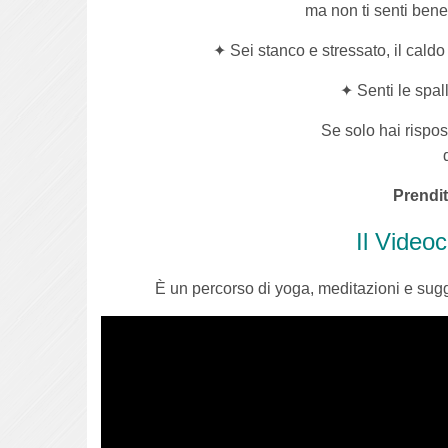
ma non ti senti ben
✦ Sei stanco e stressato, il cald
✦ Senti le spal
Se solo hai rispo
Prendit
Il Video
È
un percorso di
yoga, meditazioni e sug