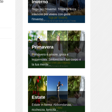
Inverno
ate
Yoga per l'inverno: Trova la forza
interiore per vivere con gioia
l'inverno...
Primavera
Primavera è amore, gioia e
leggerezza: Sintonizza il tuo corpo e
la tua mente...
Estate
Estate in forma: Abbondanza,
ricchezza, tonicità...