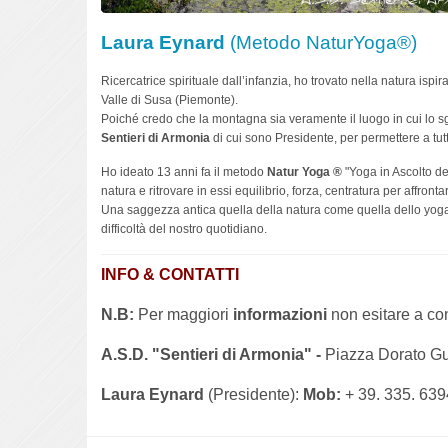
Laura Eynard
(Metodo NaturYoga®)
Ricercatrice spirituale dall’infanzia, ho trovato nella natura isp
Valle di Susa (Piemonte).
Poiché credo che la montagna sia veramente il luogo in cui lo s
Sentieri di Armonia
di cui sono Presidente, per permettere a tutt
Ho ideato 13 anni fa il metodo
Natur Yoga ®
"Yoga in Ascolto del
natura e ritrovare in essi equilibrio, forza, centratura per affront
Una saggezza antica quella della natura come quella dello yoga c
difficoltà del nostro quotidiano.
INFO & CONTATTI
N.B:
Per maggiori
informazioni
non esitare a con
A.S.D. "Sentieri di Armonia" -
Piazza Dorato Gu
Laura Eynard
(Presidente):
Mob:
+ 39. 335. 63