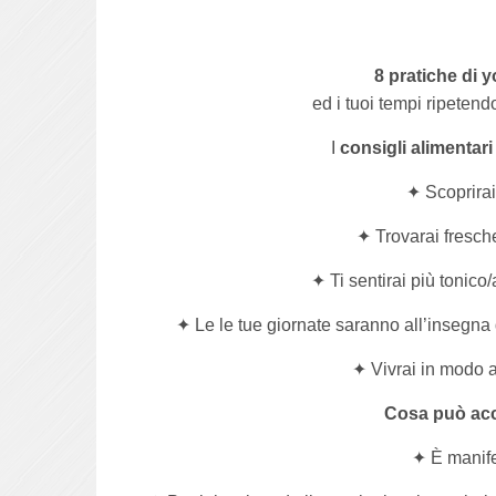
8 pratiche di 
ed i tuoi tempi ripetend
I
consigli alimentari
✦ Scoprirai
✦ Trovarai fresch
✦ Ti sentirai più tonico
✦ Le le tue giornate saranno all’insegna 
✦ Vivrai in modo a
Cosa può acc
✦ È manifes