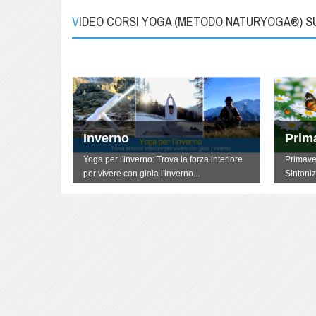
VIDEO CORSI YOGA (METODO NATURYOGA®) 
Inverno
Prim
terti
Yoga per l'inverno: Trova la forza interiore
Primave
per vivere con gioia l'inverno...
Sintoniz