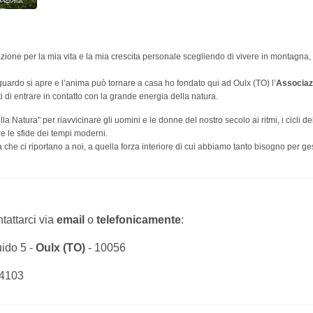
irazione per la mia vita e la mia crescita personale scegliendo di vivere in montagna, 
guardo si apre e l’anima può tornare a casa ho fondato qui ad Oulx (TO) l’
Associaz
i di entrare in contatto con la grande energia della natura.
la Natura" per riavvicinare gli uomini e le donne del nostro secolo ai ritmi, i cicli de
are le sfide dei tempi moderni.
he ci riportano a noi, a quella forza interiore di cui abbiamo tanto bisogno per ges
tattarci via
email
o
telefonicamente
:
ido 5 -
Oulx (TO)
- 10056
94103