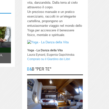
vita, danzandola.
Dalla terra al cielo
attraverso il corpo.
Un prezioso manuale e un pratico
eserciziario, raccolti in un’elegante
cartellina, propongono un
entusiasmante viaggio nel mondo dello
Yoga per accrescere il benessere
fisico, mentale e spirituale.
YOGA "La danza della Vita"
Lo Yoga non è qualcosa da fare, è un
Yoga - La Danza della Vita
Laura Eynard, Eugenia Gapchinska
a,
modo di essere, di vivere la propria vita,
Compralo su il Giardino dei Libri
danzandola.
B&B "PER TE"