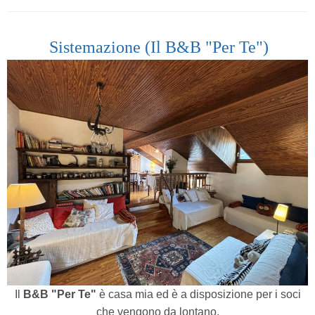
Sistemazione (Il B&B "Per Te")
Il
B&B "Per Te"
è casa mia ed è a disposizione per i soci
che vengono da lontano.