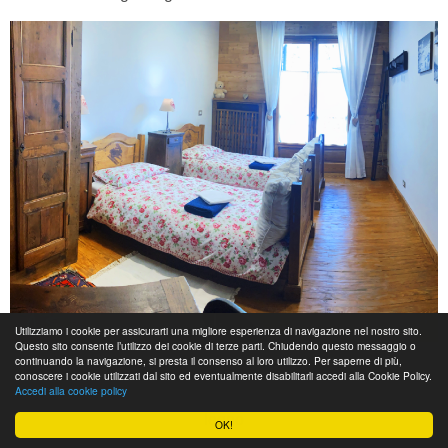
Utilizziamo i cookie per assicurarti una migliore esperienza di navigazione nel nostro sito.
Questo sito consente l’utilizzo dei cookie di terze parti. Chiudendo questo messaggio o
continuando la navigazione, si presta il consenso al loro utilizzo. Per saperne di più,
Al piano secondo
, in stile montano e rustico ci sono:
conoscere i cookie utilizzati dal sito ed eventualmente disabilitarli accedi alla Cookie Policy.
Accedi alla cookie policy
una camera doppia ampia, con balcone, grandi travi e molto
legno
OK!
una singola.