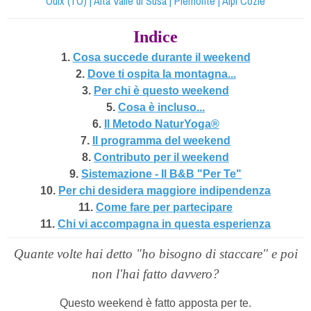
Oulx (TO) | Alta Valle di Susa | Piemonte | Alpi Cozie
Indice
1.
Cosa succede durante il weekend
2.
Dove ti ospita la montagna...
3.
Per chi è questo weekend
5.
Cosa è incluso...
6.
Il Metodo NaturYoga®
7.
Il programma del weekend
8.
Contributo per il weekend
9.
Sistemazione - Il B&B "Per Te"
10.
Per chi desidera maggiore indipendenza
11.
Come fare per partecipare
11.
Chi vi accompagna in questa esperienza
Quante volte hai detto "ho bisogno di staccare" e poi
non l'hai fatto davvero?
Questo weekend è fatto apposta per te.