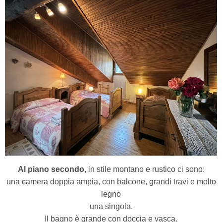
Al piano secondo
, in stile montano e rustico ci sono:
una camera doppia ampia, con balcone, grandi travi e molto
legno
una singola.
Il bagno è grande con doccia e vasca.