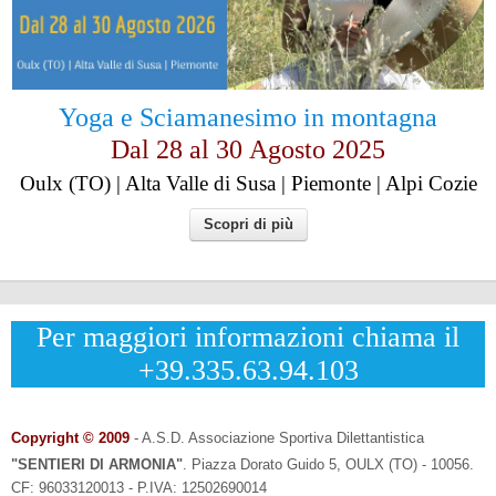
Yoga e Sciamanesimo in montagna
Dal 28 al
30
Agosto 2025
Oulx (TO) | Alta Valle di Susa | Piemonte | Alpi Cozie
Scopri di più
Per maggiori informazioni chiama il
+39.335.63.94.103
Copyright © 2009
- A.S.D. Associazione Sportiva Dilettantistica
"SENTIERI DI ARMONIA"
.
Piazza Dorato Guido 5, OULX (TO) - 10056.
CF: 96033120013 - P.IVA: 12502690014