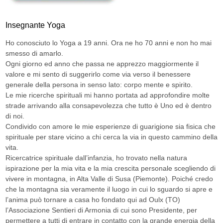
Insegnante Yoga
Ho conosciuto lo Yoga a 19 anni. Ora ne ho 70 anni e non ho mai
smesso di amarlo.
Ogni giorno ed anno che passa ne apprezzo maggiormente il
valore e mi sento di suggerirlo come via verso il benessere
generale della persona in senso lato: corpo mente e spirito.
Le mie ricerche spirituali mi hanno portata ad approfondire molte
strade arrivando alla consapevolezza che tutto è Uno ed è dentro
di noi.
Condivido con amore le mie esperienze di guarigione sia fisica che
spirituale per stare vicino a chi cerca la via in questo cammino della
vita.
Ricercatrice spirituale dall’infanzia, ho trovato nella natura
ispirazione per la mia vita e la mia crescita personale scegliendo di
vivere in montagna, in Alta Valle di Susa (Piemonte). Poiché credo
che la montagna sia veramente il luogo in cui lo sguardo si apre e
l’anima può tornare a casa ho fondato qui ad Oulx (TO)
l’Associazione Sentieri di Armonia di cui sono Presidente, per
permettere a tutti di entrare in contatto con la grande energia della