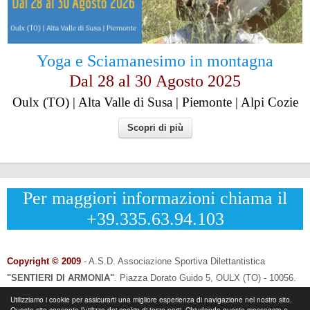
Yoga e Sciamanesimo in montagna
Dal 28 al
30
Agosto 2025
Oulx (TO) | Alta Valle di Susa | Piemonte | Alpi Cozie
Scopri di più
Per maggiori informazioni chiama il
+39.335.63.94.103
Copyright © 2009
- A.S.D. Associazione Sportiva Dilettantistica
"SENTIERI DI ARMONIA"
.
Piazza Dorato Guido 5, OULX (TO) - 10056.
CF: 96033120013 - P.IVA: 12502690014
Utilizziamo i cookie per assicurarti una migliore esperienza di navigazione nel nostro sito.
Questo sito consente l’utilizzo dei cookie di terze parti. Chiudendo questo messaggio o