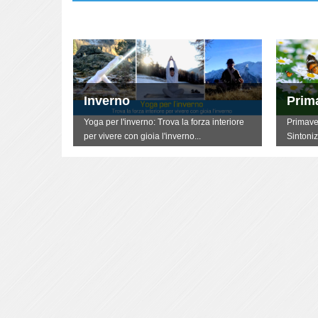
Inverno
Prim
terti
Yoga per l'inverno: Trova la forza interiore
Primave
per vivere con gioia l'inverno...
Sintoniz