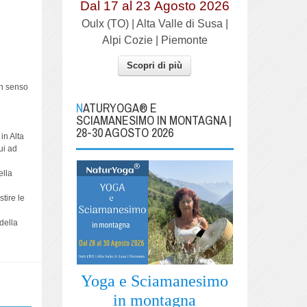
Dal 17 al
23
Agosto 2026
Oulx (TO) | Alta Valle di Susa |
Alpi Cozie | Piemonte
Scopri di più
in senso
NATURYOGA® E
SCIAMANESIMO IN MONTAGNA |
28-30 AGOSTO 2026
in Alta
ui ad
ella
tire le
 della
Yoga e Sciamanesimo
in montagna