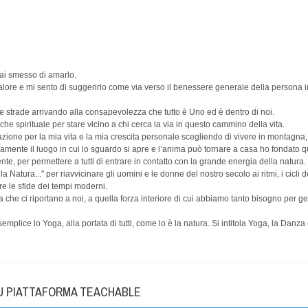
ai smesso di amarlo.
ore e mi sento di suggerirlo come via verso il benessere generale della persona 
te strade arrivando alla consapevolezza che tutto è Uno ed è dentro di noi.
e spirituale per stare vicino a chi cerca la via in questo cammino della vita.
irazione per la mia vita e la mia crescita personale scegliendo di vivere in montagna, 
mente il luogo in cui lo sguardo si apre e l’anima può tornare a casa ho fondato q
te, per permettere a tutti di entrare in contatto con la grande energia della natura.
Natura..." per riavvicinare gli uomini e le donne del nostro secolo ai ritmi, i cicli d
are le sfide dei tempi moderni.
he ci riportano a noi, a quella forza interiore di cui abbiamo tanto bisogno per ges
mplice lo Yoga, alla portata di tutti, come lo è la natura. Si intitola Yoga, la Danza
SU PIATTAFORMA TEACHABLE