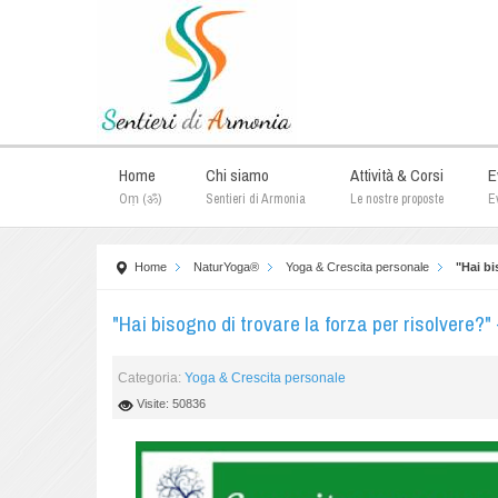
Home
Chi siamo
Attività & Corsi
E
Oṃ (ॐ)
Sentieri di Armonia
Le nostre proposte
Ev
Home
NaturYoga®
Yoga & Crescita personale
"Hai bi
"Hai bisogno di trovare la forza per risolvere
Categoria:
Yoga & Crescita personale
Visite: 50836