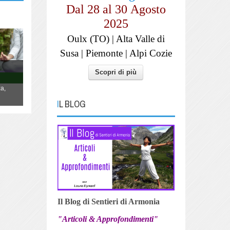
Dal 28 al
30
Agosto
2025
Oulx (TO) | Alta Valle di
Susa | Piemonte | Alpi Cozie
YOGA "La danza della Vita"
Scopri di più
Lo Yoga non è qualcosa da fare, è un
a,
modo di essere, di vivere la propria vita,
danzandola.
IL BLOG
Il Blog di Sentieri di Armonia
"Articoli & Approfondimenti"