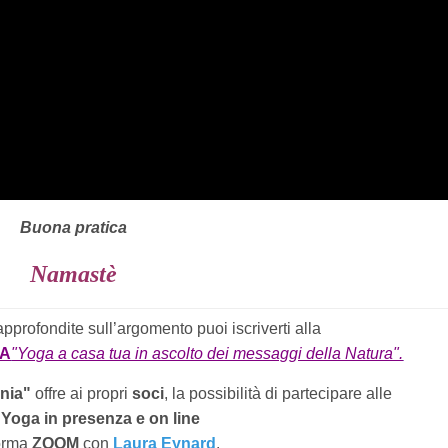
Buona pratica
Namastè
approfondite sull’argomento puoi iscriverti alla
GA
"Yoga a casa tua in ascolto dei messaggi della Natura".
nia"
offre ai propri
soci
, la possibilità di partecipare alle
 Yoga in presenza e on line
forma
ZOOM
con
Laura Eynard
.