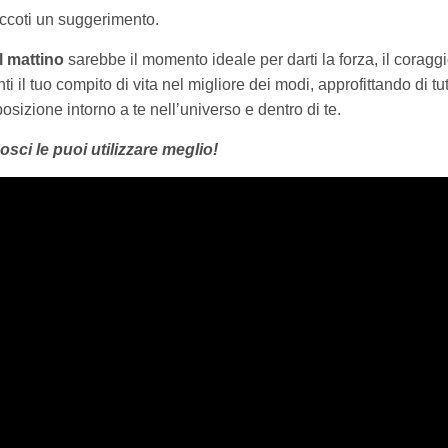
ccoti un suggerimento.
l mattino
sarebbe il momento ideale per darti la forza, il coraggi
i il tuo compito di vita nel migliore dei modi, approfittando di tut
sizione intorno a te nell’universo e dentro di te.
osci le puoi utilizzare meglio!