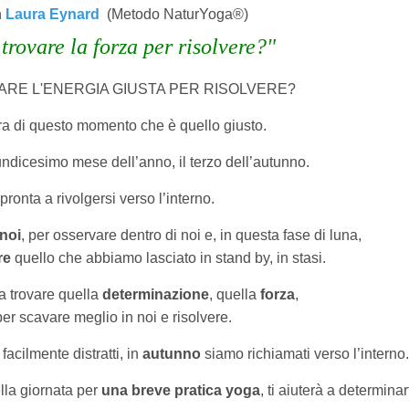
n
Laura Eynard
(Metodo NaturYoga®)
trovare la forza per risolvere?"
ARE L'ENERGIA GIUSTA PER RISOLVERE?
ora di questo momento che è quello giusto.
’undicesimo mese dell’anno, il terzo dell’autunno.
pronta a rivolgersi verso l’interno.
noi
, per osservare dentro di noi e, in questa fase di luna,
re
quello che abbiamo lasciato in stand by, in stasi.
a trovare quella
determinazione
, quella
forza
,
er scavare meglio in noi e risolvere.
facilmente distratti, in
autunno
siamo richiamati verso l’interno.
ella giornata per
una breve pratica yoga
, ti aiuterà a determinart