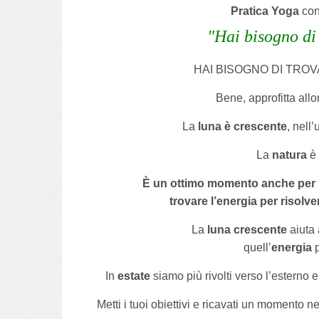
Pratica Yoga
co
"Hai bisogno di 
HAI BISOGNO DI TROV
Bene, approfitta all
La
luna è crescente
, nell
La
natura
è 
È un ottimo momento anche per 
trovare l’energia per risolve
La
luna crescente
aiuta 
quell’
energia
p
In
estate
siamo più rivolti verso l’esterno e 
Metti i tuoi obiettivi e ricavati un momento n