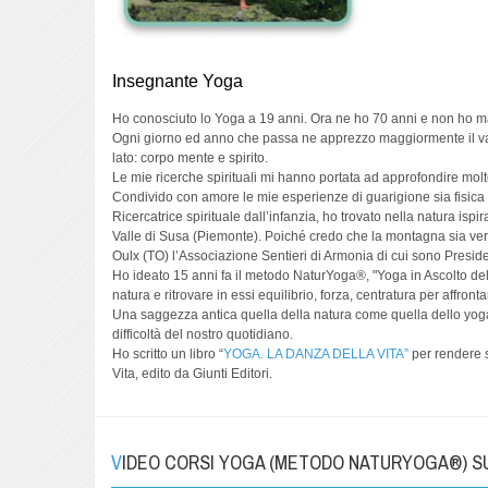
Insegnante Yoga
Ho conosciuto lo Yoga a 19 anni. Ora ne ho 70 anni e non ho m
Ogni giorno ed anno che passa ne apprezzo maggiormente il val
lato: corpo mente e spirito.
Le mie ricerche spirituali mi hanno portata ad approfondire mol
Condivido con amore le mie esperienze di guarigione sia fisica ch
Ricercatrice spirituale dall’infanzia, ho trovato nella natura isp
Valle di Susa (Piemonte). Poiché credo che la montagna sia vera
Oulx (TO) l’Associazione Sentieri di Armonia di cui sono Presiden
Ho ideato 15 anni fa il metodo NaturYoga®, "Yoga in Ascolto della 
natura e ritrovare in essi equilibrio, forza, centratura per affront
Una saggezza antica quella della natura come quella dello yoga c
difficoltà del nostro quotidiano.
Ho scritto un libro “
YOGA. LA DANZA DELLA VITA”
per rendere se
Vita, edito da Giunti Editori.
VIDEO CORSI YOGA (METODO NATURYOGA®) 