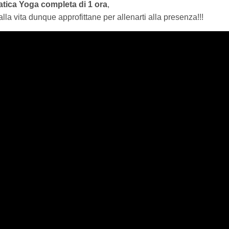
atica Yoga completa di 1 ora
,
alla vita dunque approfittane per allenarti alla presenza!!!