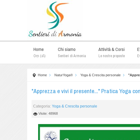
Home
Chi siamo
Attività & Corsi
E
Oṃ (ॐ)
Sentieri di Armonia
Le nostre proposte
Ev
Home
NaturYoga®
Yoga & Crescita personale
"Apprez
"Apprezza e vivi il presente..." Pratica Yoga 
Categoria:
Yoga & Crescita personale
Visite: 48968