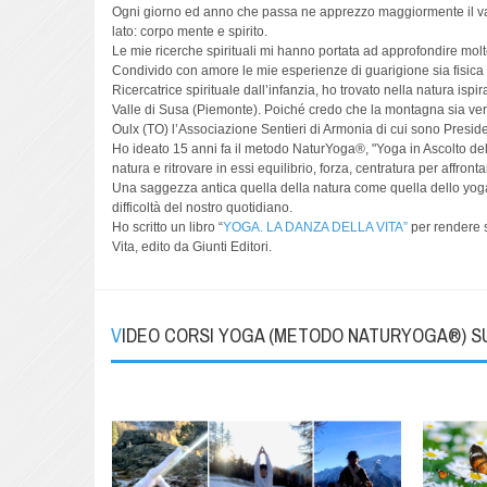
Ogni giorno ed anno che passa ne apprezzo maggiormente il val
lato: corpo mente e spirito.
Le mie ricerche spirituali mi hanno portata ad approfondire mol
Condivido con amore le mie esperienze di guarigione sia fisica ch
Ricercatrice spirituale dall’infanzia, ho trovato nella natura isp
Valle di Susa (Piemonte). Poiché credo che la montagna sia vera
Oulx (TO) l’Associazione Sentieri di Armonia di cui sono Presiden
Ho ideato 15 anni fa il metodo NaturYoga®, "Yoga in Ascolto della 
natura e ritrovare in essi equilibrio, forza, centratura per affront
Una saggezza antica quella della natura come quella dello yoga c
difficoltà del nostro quotidiano.
Ho scritto un libro “
YOGA. LA DANZA DELLA VITA”
per rendere se
Vita, edito da Giunti Editori.
VIDEO CORSI YOGA (METODO NATURYOGA®) 