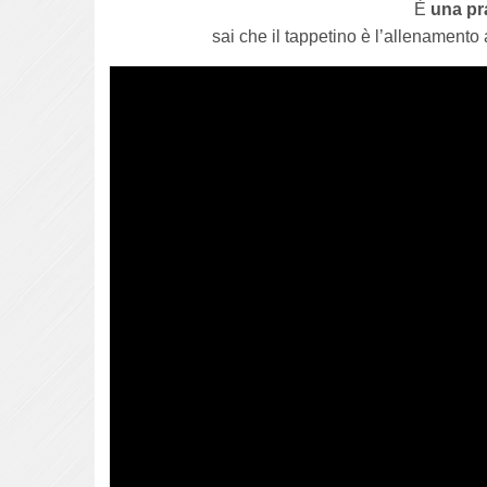
È
una pr
sai che il tappetino è l’allenamento 