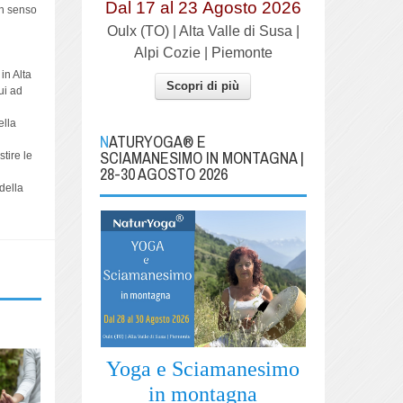
Dal 17 al
23
Agosto 2026
in senso
Oulx (TO) | Alta Valle di Susa |
Alpi Cozie | Piemonte
in Alta
Scopri di più
ui ad
ella
NATURYOGA® E
SCIAMANESIMO IN MONTAGNA |
tire le
28-30 AGOSTO 2026
 della
Yoga e Sciamanesimo
in montagna