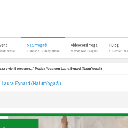
venti
NaturYoga®
Videocorsi Yoga
Il Blog
enti olistici
Il Metodo | Videopratiche
Metodo NaturYoga®
di Sentieri di
za e vivi il presente..." Pratica Yoga con Laura Eynard (NaturYoga®)
con Laura Eynard (NaturYoga®)