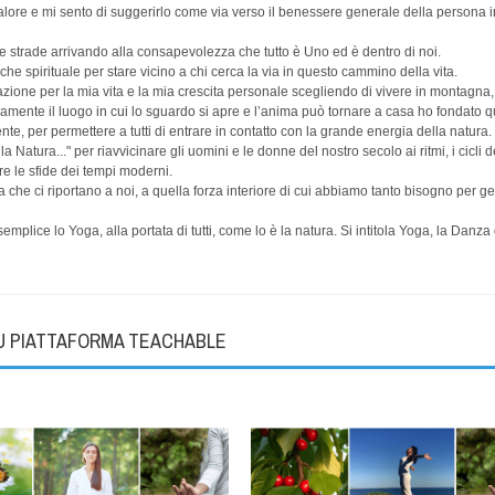
ore e mi sento di suggerirlo come via verso il benessere generale della persona 
te strade arrivando alla consapevolezza che tutto è Uno ed è dentro di noi.
e spirituale per stare vicino a chi cerca la via in questo cammino della vita.
irazione per la mia vita e la mia crescita personale scegliendo di vivere in montagna, 
mente il luogo in cui lo sguardo si apre e l’anima può tornare a casa ho fondato q
te, per permettere a tutti di entrare in contatto con la grande energia della natura.
Natura..." per riavvicinare gli uomini e le donne del nostro secolo ai ritmi, i cicli d
are le sfide dei tempi moderni.
he ci riportano a noi, a quella forza interiore di cui abbiamo tanto bisogno per ges
mplice lo Yoga, alla portata di tutti, come lo è la natura. Si intitola Yoga, la Danza
SU PIATTAFORMA TEACHABLE