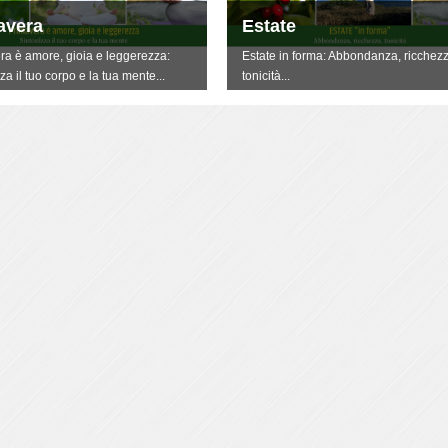
avera
Estate
ra è amore, gioia e leggerezza:
Estate in forma: Abbondanza, ricchezz
za il tuo corpo e la tua mente...
tonicità...