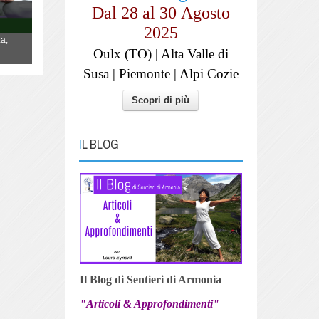
YOGA "La danza della Vita"
Dal 28 al
30
Agosto
Lo Yoga non è qualcosa da fare, è un
2025
a,
modo di essere, di vivere la propria vita,
Oulx (TO) | Alta Valle di
danzandola.
Susa | Piemonte | Alpi Cozie
Scopri di più
IL BLOG
Il Blog di Sentieri di Armonia
"Articoli & Approfondimenti"