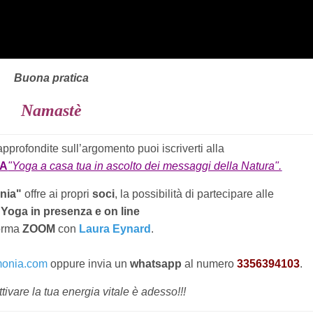
Buona pratica
Namastè
approfondite sull’argomento puoi iscriverti alla
GA
"Yoga a casa tua in ascolto dei messaggi della Natura".
nia"
offre ai propri
soci
, la possibilità di partecipare alle
 Yoga in presenza e on line
forma
ZOOM
con
Laura Eynard
.
monia.com
oppure invia un
whatsapp
al numero
3356394103
.
tivare la tua energia vitale è adesso!!!