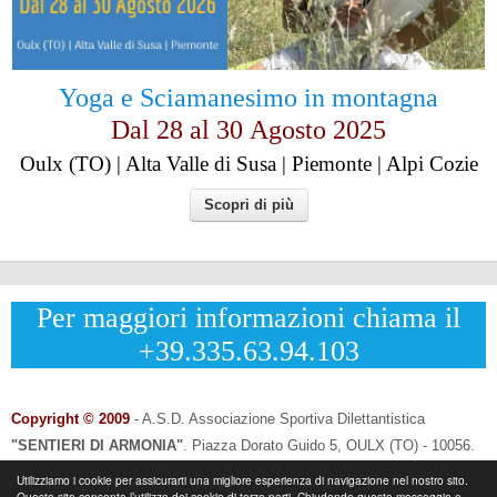
Yoga e Sciamanesimo in montagna
Dal 28 al
30
Agosto 2025
Oulx (TO) | Alta Valle di Susa | Piemonte | Alpi Cozie
Scopri di più
Per maggiori informazioni chiama il
+39.335.63.94.103
Copyright © 2009
- A.S.D. Associazione Sportiva Dilettantistica
"SENTIERI DI ARMONIA"
.
Piazza Dorato Guido 5, OULX (TO) - 10056.
CF: 96033120013 - P.IVA: 12502690014
Utilizziamo i cookie per assicurarti una migliore esperienza di navigazione nel nostro sito.
Questo sito consente l’utilizzo dei cookie di terze parti. Chiudendo questo messaggio o