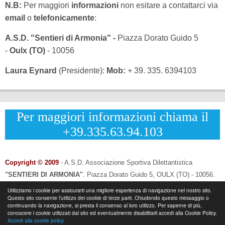
N.B:
Per maggiori
informazioni
non esitare a contattarci via
email
o
telefonicamente
:
A.S.D. "Sentieri di Armonia" -
Piazza Dorato Guido 5
-
Oulx (TO)
- 10056
Laura Eynard
(Presidente):
Mob:
+ 39. 335. 6394103
Per maggiori informazioni chiama il
+39.335.63.94.103
Copyright © 2009
- A.S.D. Associazione Sportiva Dilettantistica
"SENTIERI DI ARMONIA"
.
Piazza Dorato Guido 5, OULX (TO) - 10056.
CF: 96033120013 - P.IVA: 12502690014
Utilizziamo i cookie per assicurarti una migliore esperienza di navigazione nel nostro sito.
Questo sito consente l’utilizzo dei cookie di terze parti. Chiudendo questo messaggio o
Info & Contatti:
Laura Eynard: +
39.335.6394103
continuando la navigazione, si presta il consenso al loro utilizzo. Per saperne di più,
-
Email:
info@sentieridiarmonia.com
conoscere i cookie utilizzati dal sito ed eventualmente disabilitarli accedi alla Cookie Policy.
Accedi alla cookie policy