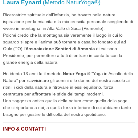
Laura Eynard
(Metodo NaturYoga®)
Ricercatrice spirituale dall’infanzia, ho trovato nella natura
ispirazione per la mia vita e la mia crescita personale scegliendo di
vivere in montagna, in Alta Valle di Susa (Piemonte).
Poiché credo che la montagna sia veramente il luogo in cui lo
sguardo si apre e l’anima può tornare a casa ho fondato qui ad
Oulx (TO) l’
Associazione Sentieri di Armonia
di cui sono
Presidente, per permettere a tutti di entrare in contatto con la
grande energia della natura.
Ho ideato 13 anni fa il metodo
Natur Yoga ®
"Yoga in Ascolto della
Natura" per riavvicinare gli uomini e le donne del nostro secolo ai
ritmi, i cicli della natura e ritrovare in essi equilibrio, forza,
centratura per affrontare le sfide dei tempi moderni.
Una saggezza antica quella della natura come quella dello yoga
che ci riportano a noi, a quella forza interiore di cui abbiamo tanto
bisogno per gestire le difficoltà del nostro quotidiano.
INFO & CONTATTI