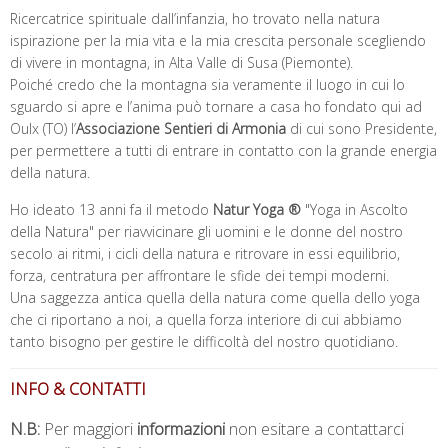
Ricercatrice spirituale dall’infanzia, ho trovato nella natura
ispirazione per la mia vita e la mia crescita personale scegliendo
di vivere in montagna, in Alta Valle di Susa (Piemonte).
Poiché credo che la montagna sia veramente il luogo in cui lo
sguardo si apre e l’anima può tornare a casa ho fondato qui ad
Oulx (TO) l’
Associazione Sentieri di Armonia
di cui sono Presidente,
per permettere a tutti di entrare in contatto con la grande energia
della natura.
Ho ideato 13 anni fa il metodo
Natur Yoga ®
"Yoga in Ascolto
della Natura" per riavvicinare gli uomini e le donne del nostro
secolo ai ritmi, i cicli della natura e ritrovare in essi equilibrio,
forza, centratura per affrontare le sfide dei tempi moderni.
Una saggezza antica quella della natura come quella dello yoga
che ci riportano a noi, a quella forza interiore di cui abbiamo
tanto bisogno per gestire le difficoltà del nostro quotidiano.
INFO & CONTATTI
N.B:
Per maggiori
informazioni
non esitare a contattarci