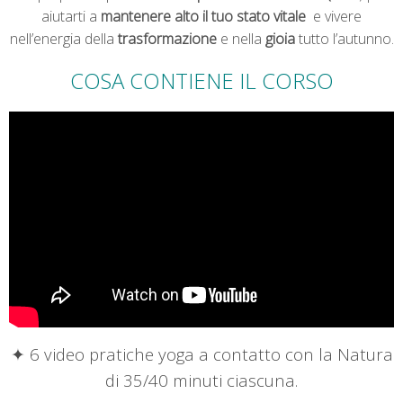
aiutarti a
mantenere alto il tuo stato vitale
e vivere
nell’energia della
trasformazione
e nella
gioia
tutto l’autunno.
COSA CONTIENE IL CORSO
✦ 6 video pratiche yoga a contatto con la Natura
di 35/40 minuti ciascuna.