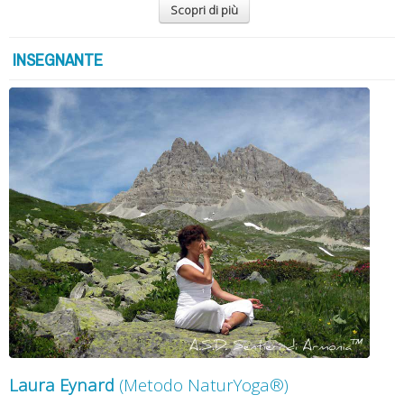
Scopri di più
INSEGNANTE
Laura Eynard
(Metodo NaturYoga®)