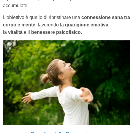
accumulate.
L’obiettivo è quello di ripristinare una
connessione sana tra
corpo e mente
, favorendo la
guarigione emotiva
,
la
vitalità
e il
benessere psicofisico
.