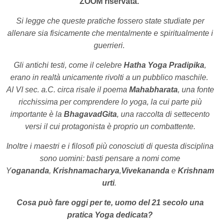
ZOOM riservata.
Si legge che queste pratiche fossero state studiate per
allenare sia fisicamente che mentalmente e spiritualmente i
guerrieri.
Gli antichi testi, come il celebre
Hatha Yoga Pradipika
,
erano in realtà unicamente rivolti a un pubblico maschile.
Al VI sec. a.C. circa risale il poema
Mahabharata
, una fonte
ricchissima per comprendere lo yoga, la cui parte più
importante è la
BhagavadGita
, una raccolta di settecento
versi il cui protagonista è proprio un combattente.
Inoltre i maestri e i filosofi più conosciuti di questa disciplina
sono uomini: basti pensare a nomi come
Y
ogananda
,
Krishnamacharya
,
Vivekananda
e
Krishnam
urti
.
Cosa può fare oggi per te, uomo del 21 secolo una
pratica Yoga dedicata?