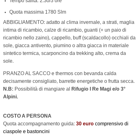
Tempo salita: 2.30/3 ore
Quota massima 1780 Slm
ABBIGLIAMENTO: adatto al clima invernale, a strati, maglia
intima di ricambio, calze di ricambio, guanti (+ un paio di
ricambio nello zaino), cappello, buff (scaldacollo) occhiali da
sole, giacca antivento, piumino o altra giacca in materiale
sintetico termica, scarponcino da trekking alto, crema da
sole.
PRANZO AL SACCO e thermos con bevanda calda
decisamente consigliato, barrette energetiche o frutta secca.
N.B:
Possibilità di mangiare al
Rifugio I Re Magi e/o 3°
Alpini.
COSTO A PERSONA
Quota accompagnamento guida:
30
euro
comprensivo di
ciaspole e bastoncini