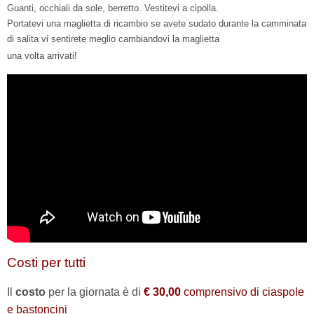
Guanti, occhiali da sole, berretto. Vestitevi a cipolla.
Portatevi una maglietta di ricambio se avete sudato durante la camminata
di salita vi sentirete meglio cambiandovi la maglietta
una volta arrivati!
Costi per tutti
Il
costo
per la giornata è di
€ 30,00
comprensivo di ciaspole
e bastoncini