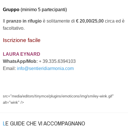
Gruppo
(minimo 5 partecipanti)
Il
pranzo in rifugio
è solitamente di
€ 20,00/25,00
circa ed è
facoltativo.
Iscrizione facile
LAURA EYNARD
WhatsApp/Mob:
+ 39.335.6394103
Email:
info@sentieridiarmonia.com
src="media/editors/tinymce/plugins/emoticons/img/smiley-wink.gif"
alt="wink" />
LE GUIDE CHE VI ACCOMPAGNANO