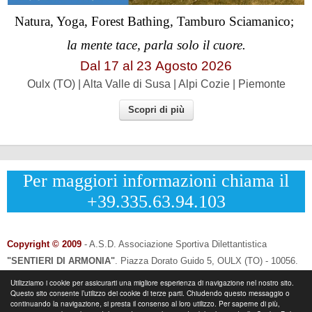
Natura, Yoga, Forest Bathing, Tamburo Sciamanico;
la mente tace, parla solo il cuore.
Dal 17 al
23
Agosto 2026
Oulx (TO) | Alta Valle di Susa | Alpi Cozie | Piemonte
Scopri di più
Per maggiori informazioni chiama il
+39.335.63.94.103
Copyright © 2009
- A.S.D. Associazione Sportiva Dilettantistica
"SENTIERI DI ARMONIA"
.
Piazza Dorato Guido 5, OULX (TO) - 10056.
CF: 96033120013 - P.IVA: 12502690014
Utilizziamo i cookie per assicurarti una migliore esperienza di navigazione nel nostro sito.
Questo sito consente l’utilizzo dei cookie di terze parti. Chiudendo questo messaggio o
Info & Contatti:
Laura Eynard: +
39.335.6394103
continuando la navigazione, si presta il consenso al loro utilizzo. Per saperne di più,
-
Email:
info@sentieridiarmonia.com