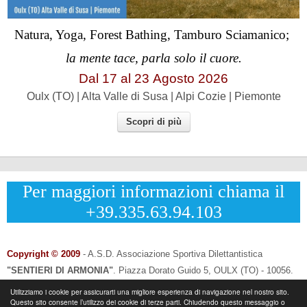
Natura, Yoga, Forest Bathing, Tamburo Sciamanico;
la mente tace, parla solo il cuore.
Dal 17 al
23
Agosto 2026
Oulx (TO) | Alta Valle di Susa | Alpi Cozie | Piemonte
Scopri di più
Per maggiori informazioni chiama il
+39.335.63.94.103
Copyright © 2009
- A.S.D. Associazione Sportiva Dilettantistica
"SENTIERI DI ARMONIA"
.
Piazza Dorato Guido 5, OULX (TO) - 10056.
CF: 96033120013 - P.IVA: 12502690014
Utilizziamo i cookie per assicurarti una migliore esperienza di navigazione nel nostro sito.
Questo sito consente l’utilizzo dei cookie di terze parti. Chiudendo questo messaggio o
Info & Contatti:
Laura Eynard: +
39.335.6394103