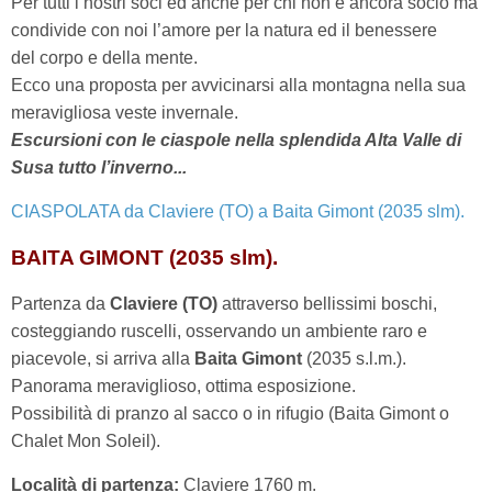
Per tutti i nostri soci ed anche per chi non è ancora socio ma
condivide con noi l’amore per la natura ed il benessere
del corpo e della mente.
Ecco una proposta per avvicinarsi alla montagna nella sua
meravigliosa veste invernale.
Escursioni con le ciaspole nella splendida Alta Valle di
Susa tutto l’inverno...
CIASPOLATA da Claviere (TO) a Baita Gimont (2035 slm).
BAITA GIMONT (2035 slm).
Partenza da
Claviere (TO)
attraverso bellissimi boschi,
costeggiando ruscelli, osservando un ambiente raro e
piacevole, si arriva alla
Baita Gimont
(2035 s.l.m.).
Panorama meraviglioso, ottima esposizione.
Possibilità di pranzo al sacco o in rifugio (Baita Gimont o
Chalet Mon Soleil).
Località di partenza:
Claviere 1760 m.