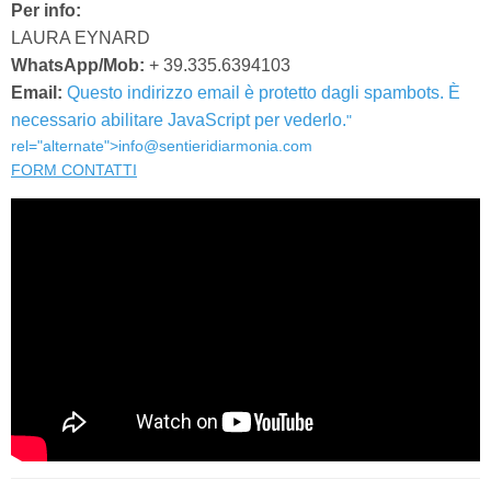
Per info:
LAURA EYNARD
WhatsApp/Mob:
+ 39.335.6394103
Email:
Questo indirizzo email è protetto dagli spambots. È
necessario abilitare JavaScript per vederlo.
"
rel="alternate">
info@sentieridiarmonia.com
FORM CONTATTI