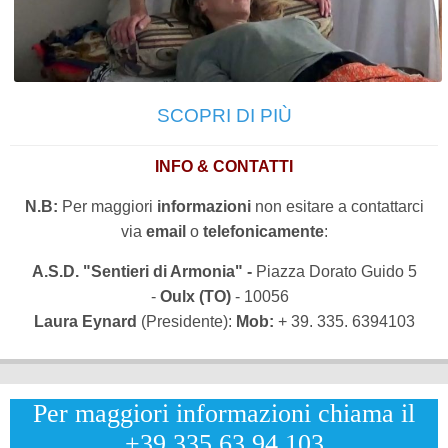
SCOPRI DI PIÙ
INFO & CONTATTI
N.B:
Per maggiori
informazioni
non esitare a contattarci
via
email
o
telefonicamente
:
A.S.D. "Sentieri di Armonia" -
Piazza Dorato Guido 5
-
Oulx (TO)
- 10056
Laura Eynard
(Presidente):
Mob:
+ 39. 335. 6394103
Per maggiori informazioni chiama il
+39.335.63.94.103