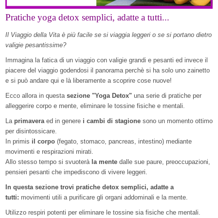
Pratiche yoga detox semplici, adatte a tutti...
Il Viaggio della Vita è più facile se si viaggia leggeri o se si portano dietro
valigie pesantissime?
Immagina la fatica di un viaggio con valigie grandi e pesanti ed invece il
piacere del viaggio godendosi il panorama perchè si ha solo uno zainetto
e si può andare qui e là liberamente a scoprire cose nuove!
Ecco allora in questa
sezione "Yoga Detox"
una serie di pratiche per
alleggerire corpo e mente, eliminare le tossine fisiche e mentali.
La
primavera
ed in genere
i cambi di stagione
sono un momento ottimo
per disintossicare.
In primis
il corpo
(fegato, stomaco, pancreas, intestino) mediante
movimenti e respirazioni mirati.
Allo stesso tempo si svuoterà
la mente
dalle sue paure, preoccupazioni,
pensieri pesanti che impediscono di vivere leggeri.
In questa sezione trovi pratiche detox semplici, adatte a
tutti:
movimenti utili a purificare gli organi addominali e la mente.
Utilizzo respiri potenti per eliminare le tossine sia fisiche che mentali.