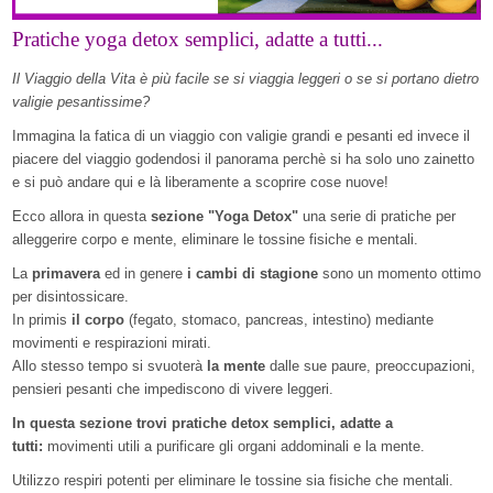
Pratiche yoga detox semplici, adatte a tutti...
Il Viaggio della Vita è più facile se si viaggia leggeri o se si portano dietro
valigie pesantissime?
Immagina la fatica di un viaggio con valigie grandi e pesanti ed invece il
piacere del viaggio godendosi il panorama perchè si ha solo uno zainetto
e si può andare qui e là liberamente a scoprire cose nuove!
Ecco allora in questa
sezione "Yoga Detox"
una serie di pratiche per
alleggerire corpo e mente, eliminare le tossine fisiche e mentali.
La
primavera
ed in genere
i cambi di stagione
sono un momento ottimo
per disintossicare.
In primis
il corpo
(fegato, stomaco, pancreas, intestino) mediante
movimenti e respirazioni mirati.
Allo stesso tempo si svuoterà
la mente
dalle sue paure, preoccupazioni,
pensieri pesanti che impediscono di vivere leggeri.
In questa sezione trovi pratiche detox semplici, adatte a
tutti:
movimenti utili a purificare gli organi addominali e la mente.
Utilizzo respiri potenti per eliminare le tossine sia fisiche che mentali.