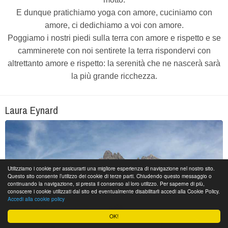
E dunque pratichiamo yoga con amore, cuciniamo con
amore, ci dedichiamo a voi con amore.
Poggiamo i nostri piedi sulla terra con amore e rispetto e se
camminerete con noi sentirete la terra rispondervi con
altrettanto amore e rispetto: la serenità che ne nascerà sarà
la più grande ricchezza.
Laura Eynard
Utilizziamo i cookie per assicurarti una migliore esperienza di navigazione nel nostro sito.
Questo sito consente l’utilizzo dei cookie di terze parti. Chiudendo questo messaggio o
continuando la navigazione, si presta il consenso al loro utilizzo. Per saperne di più,
conoscere i cookie utilizzati dal sito ed eventualmente disabilitarli accedi alla Cookie Policy.
Accedi alla cookie policy
OK!