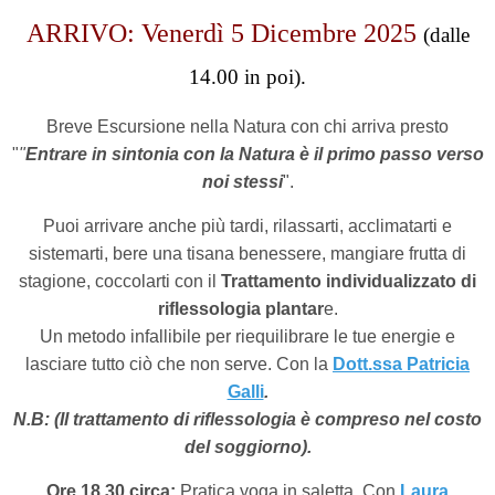
ARRIVO: Venerdì 5 Dicembre 2025
(dalle
14.00 in poi).
Breve Escursione nella Natura con chi arriva presto
"
"
Entrare in sintonia con la Natura è il primo passo verso
noi stessi
".
Puoi arrivare anche più tardi, rilassarti, acclimatarti e
sistemarti, bere una tisana benessere, mangiare frutta di
stagione, coccolarti con il
Trattamento individualizzato di
riflessologia plantar
e.
Un metodo infallibile per riequilibrare le tue energie e
lasciare tutto ciò che non serve. Con la
Dott.ssa Patricia
Galli
.
N.B:
(Il trattamento di riflessologia è compreso nel costo
del soggiorno).
Ore 18.30 circa:
Pratica yoga in saletta. Con
Laura