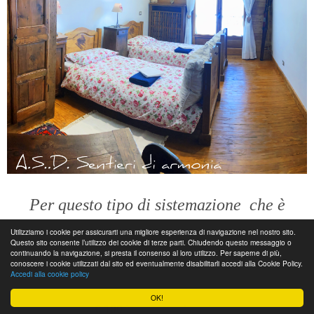
Per questo tipo di sistemazione
che è
famigliare
Utilizziamo i cookie per assicurarti una migliore esperienza di navigazione nel nostro sito.
Questo sito consente l’utilizzo dei cookie di terze parti. Chiudendo questo messaggio o
continuando la navigazione, si presta il consenso al loro utilizzo. Per saperne di più,
conoscere i cookie utilizzati dal sito ed eventualmente disabilitarli accedi alla Cookie Policy.
Il prezzo è di
€ 90
(pernottamento e colazione)
Accedi alla cookie policy
in camera condivisa (3 persone).
OK!
€ 100
in camera doppia.