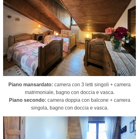
Piano mansardato:
camera con 3 letti singoli + camera
matrimoniale, bagno con doccia e vasca.
Piano secondo:
camera doppia con balcone + camera
singola, bagno con doccia e vasca.