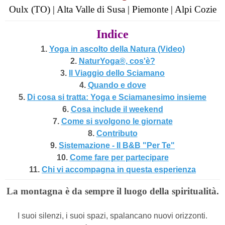
Oulx (TO) | Alta Valle di Susa | Piemonte | Alpi Cozie
Indice
1.
Yoga in ascolto della Natura (Video
)
2.
NaturYoga®, cos'è?
3.
Il Viaggio dello Sciamano
4.
Quando e dove
5.
Di cosa si tratta: Yoga e Sciamanesimo insieme
6.
Cosa include il weekend
7.
Come si svolgono le giornate
8.
Contributo
9.
Sistemazione - Il B&B "Per Te"
10.
Come fare per partecipare
11.
Chi vi accompagna in questa esperienza
La montagna è da sempre il luogo della spiritualità.
I suoi silenzi, i suoi spazi, spalancano nuovi orizzonti.