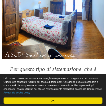
Per questo tipo di sistemazione
che è
famigliare
Utilizziamo i cookie per assicurarti una migliore esperienza di navigazione nel nostro sito.
Questo sito consente l’utilizzo dei cookie di terze parti. Chiudendo questo messaggio o
continuando la navigazione, si presta il consenso al loro utilizzo. Per saperne di più,
conoscere i cookie utilizzati dal sito ed eventualmente disabilitarli accedi alla Cookie Policy.
Il prezzo è di
€ 90
(pernottamento e colazione)
Accedi alla cookie policy
in camera condivisa (3 persone).
OK!
€ 100
in camera doppia.