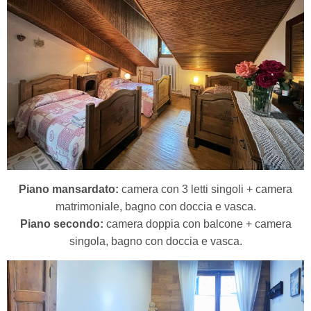
Piano mansardato:
camera con 3 letti singoli + camera
matrimoniale, bagno con doccia e vasca.
Piano secondo:
camera doppia con balcone + camera
singola, bagno con doccia e vasca.