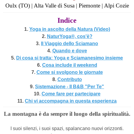
Oulx (TO) | Alta Valle di Susa | Piemonte | Alpi Cozie
Indice
1.
Yoga in ascolto della Natura (Video
)
2.
NaturYoga®, cos'è?
3.
Il Viaggio dello Sciamano
4.
Quando e dove
5.
Di cosa si tratta: Yoga e Sciamanesimo insieme
6.
Cosa include il weekend
7.
Come si svolgono le giornate
8.
Contributo
9.
Sistemazione - Il B&B "Per Te"
10.
Come fare per partecipare
11.
Chi vi accompagna in questa esperienza
La montagna è da sempre il luogo della spiritualità.
I suoi silenzi, i suoi spazi, spalancano nuovi orizzonti.