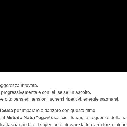
eggerezza ritrovata.
e progressivamente e con lei, se sei in ascolto,
e più: pensieri, tensioni, schemi ripetitivi, energie stagnanti.
di Susa
per imparare a danzare con questo ritmo.
: il
Metodo NaturYoga®
usa i cicli lunari, le frequenze della na
 a lasciar andare il superfluo e ritrovare la tua vera forza interio