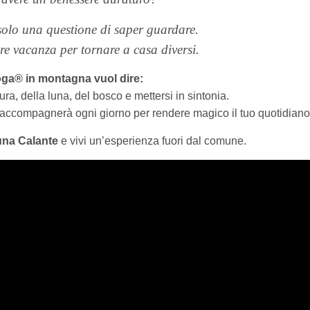
 solo una questione di saper guardare.
re vacanza per tornare a casa diversi.
oga®
in montagna vuol dire:
ura, della luna, del bosco e mettersi in sintonia.
 accompagnerà ogni giorno per rendere magico il tuo quotidiano
una Calante
e vivi un’esperienza fuori dal comune.