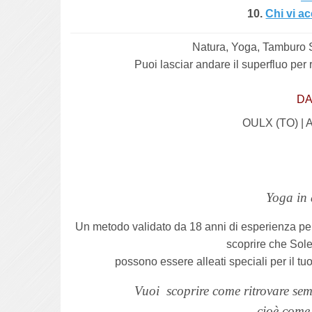
10.
Chi vi a
Natura, Yoga, Tamburo Sc
Puoi lasciar andare il superfluo per ri
DA
OULX (TO) |
Yoga in 
Un metodo validato da 18 anni di esperienza p
scoprire che
Sole
possono essere alleati speciali per il 
Vuoi
scoprire come ritrovare sem
cioè come