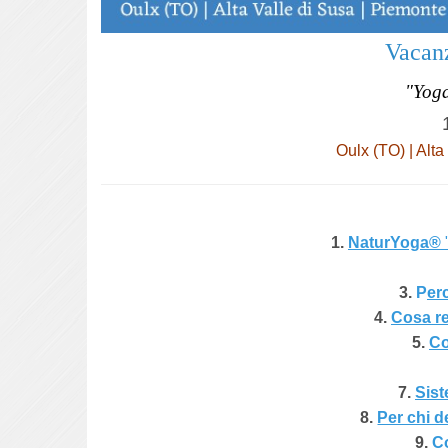
Vacan
"Yoga
Oulx (TO) | Alta
1.
NaturYoga
®
3.
P
er
4.
Cosa r
5.
Co
7.
Sist
8.
Per chi 
9.
Co