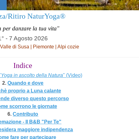
za/Ritiro NaturYoga®
 per danzare la tua vita"
1° - 7 Agosto 2026
 Valle di Susa | Piemonte | Alpi cozie
Indice
"
Yoga in ascolto della Natura
" (Video)
2.
Quando e dove
chè proprio a Luna calante
ende diverso questo percorso
me scorrono le giornate
6.
Contributo
emazione - Il B&B "Per Te"
desidera maggiore indipendenza
me fare per partecipare