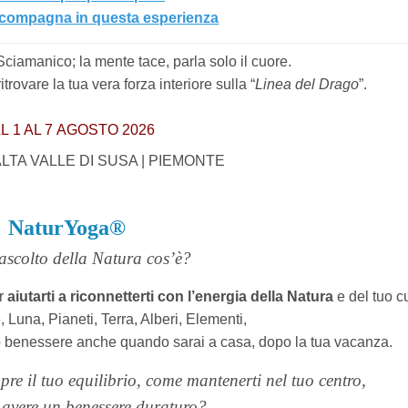
ccompagna in questa esperienza
iamanico; la mente tace, parla solo il cuore.
trovare la tua vera forza interiore sulla “
Linea del Drago
”.
L 1 AL 7 AGOSTO 2026
 ALTA VALLE DI SUSA | PIEMONTE
NaturYoga®
ascolto della Natura cos’è?
er
aiutarti a riconnetterti con l’energia della Natura
e del tuo c
, Luna, Pianeti, Terra, Alberi, Elementi,
tuo benessere anche quando sarai a casa, dopo la tua vacanza.
pre il tuo equilibrio, come mantenerti nel tuo centro,
 avere un benessere duraturo?