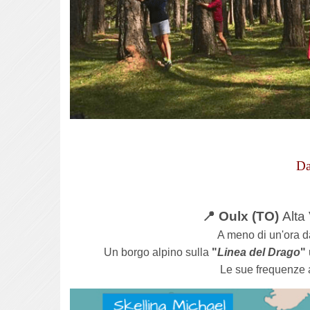
Da
📍 Oulx (TO)
Alta 
A meno di un'ora da
Un borgo alpino sulla
"
Linea del Drago
"
Le sue frequenze al