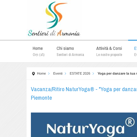
Home
Chi siamo
Attività & Corsi
E
Oṃ (ॐ)
Sentieri di Armonia
Le nostre proposte
Ev
Home
Eventi
ESTATE 2026
Yoga per danzare la tua 
Vacanza/Ritiro NaturYoga® - "Yoga per danzare l
Piemonte