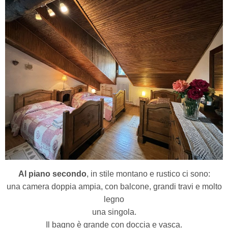
Al piano secondo
, in stile montano e rustico ci sono:
una camera doppia ampia, con balcone, grandi travi e molto
legno
una singola.
Il bagno è grande con doccia e vasca.