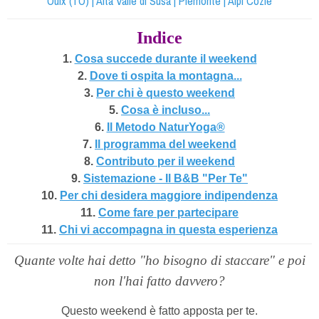
Oulx (TO) | Alta Valle di Susa | Piemonte | Alpi Cozie
Indice
1.
Cosa succede durante il weekend
2.
Dove ti ospita la montagna...
3.
Per chi è questo weekend
5.
Cosa è incluso...
6.
Il Metodo NaturYoga®
7.
Il programma del weekend
8.
Contributo per il weekend
9.
Sistemazione - Il B&B "Per Te"
10.
Per chi desidera maggiore indipendenza
11.
Come fare per partecipare
11.
Chi vi accompagna in questa esperienza
Quante volte hai detto "ho bisogno di staccare" e poi
non l'hai fatto davvero?
Questo weekend è fatto apposta per te.