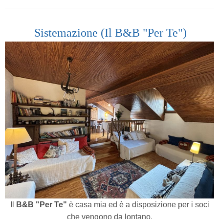
Sistemazione (Il B&B "Per Te")
Il
B&B "Per Te"
è casa mia ed è a disposizione per i soci
che vengono da lontano.