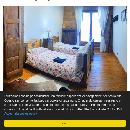
Utilizziamo i cookie per assicurarti una migliore esperienza di navigazione nel nostro sito.
Questo sito consente l’utilizzo dei cookie di terze parti. Chiudendo questo messaggio o
continuando la navigazione, si presta il consenso al loro utilizzo. Per saperne di più,
Al piano secondo
, in stile montano e rustico ci sono:
conoscere i cookie utilizzati dal sito ed eventualmente disabilitarli accedi alla Cookie Policy.
Accedi alla cookie policy
una camera doppia ampia, con balcone, grandi travi e molto
legno
OK!
una singola.