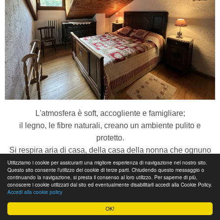
L'atmosfera è soft, accogliente e famigliare;
il legno, le fibre naturali, creano un ambiente pulito e
protetto.
Si respira aria di casa, della casa della nonna che ognuno
ha nel cuore.
Utilizziamo i cookie per assicurarti una migliore esperienza di navigazione nel nostro sito.
Questo sito consente l’utilizzo dei cookie di terze parti. Chiudendo questo messaggio o
continuando la navigazione, si presta il consenso al loro utilizzo. Per saperne di più,
conoscere i cookie utilizzati dal sito ed eventualmente disabilitarli accedi alla Cookie Policy.
La casa si sviluppa su 2 piani.
Accedi alla cookie policy
OK!