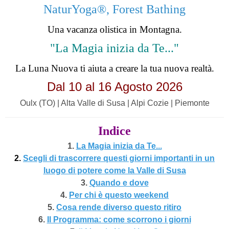
NaturYoga®, Forest Bathing
Una vacanza olistica in Montagna.
"La Magia inizia da Te..."
La Luna Nuova ti aiuta a creare la tua nuova realtà.
Dal 10 al 16 Agosto 2026
Oulx (TO) | Alta Valle di Susa | Alpi Cozie | Piemonte
Indice
1.
La Magia inizia da Te...
2.
Scegli di trascorrere questi giorni importanti in un
luogo di potere come la Valle di Susa
3.
Quando e dove
4.
Per chi è questo weekend
5.
Cosa rende diverso questo ritiro
6.
Il Programma: come scorrono i giorni