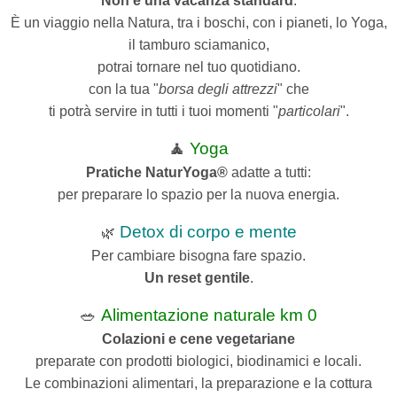
Non è una vacanza standard
.
È un viaggio nella Natura, tra i boschi, con i pianeti,
lo Yoga,
il tamburo sciamanico,
potrai tornare nel tuo quotidiano.
con la tua "
borsa degli attrezzi
" che
ti potrà servire in tutti i tuoi momenti "
particolari
".
🧘
Yoga
Pratiche NaturYoga®
adatte a tutti:
per preparare lo spazio per la nuova energia.
Detox di corpo e mente
🌿
Per cambiare bisogna fare spazio.
Un reset gentile
.
🥗
Alimentazione naturale km 0
Colazioni e cene vegetariane
preparate con prodotti biologici, biodinamici e locali.
Le combinazioni alimentari, la preparazione e la cottura