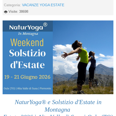
Categoria:
VACANZE YOGA ESTATE
Visite: 38698
NaturYoga® e Solstizio d'Estate in
Montagna