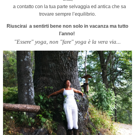
a contatto con la tua parte selvaggia ed antica che sa
trovare sempre l’equilibrio.
Riuscirai a sentirti bene non solo in vacanza ma tutto
l’anno!
"Essere" yoga, non "fare" yoga è la vera via...