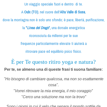
Un viaggio speciale fuori e dentro
di te.
A
Oulx (TO)
, nel cuore dell'
Alta Valle di Susa
,
dove la montagna non è solo uno sfondo; è pace, libertà, purificazione,
la
"
Linea del Drago
”,
una dorsale energetica
riconosciuta da millenni per le sue
frequenze particolarmente elevate ti aiuterà a
ritrovare pace ed equilibrio psico fisico.
È per Te questo ritiro yoga e natura?
Per te, se almeno una di queste frasi ti suona familiare:
"Ho bisogno di cambiare qualcosa, ma non so esattamente
cosa".
"Vorrei ritrovare la mia energia, il mio coraggio”
"Cerco una soluzione ma non la trovo”
Sono i giorni in cui il velo che separa il mondo sottile da