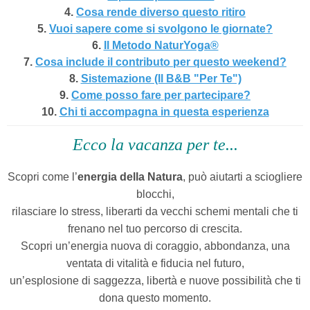
4.
Cosa rende diverso questo ritiro
5.
Vuoi sapere come si svolgono le giornate?
6.
Il Metodo NaturYoga®
7.
Cosa include il contributo per questo weekend?
8.
Sistemazione (Il B&B "Per Te")
9.
Come posso fare per partecipare?
10.
Chi ti accompagna in questa esperienza
Ecco la vacanza per te...
Scopri come l’
energia della Natura
, può aiutarti a sciogliere
blocchi,
rilasciare lo stress, liberarti da vecchi schemi mentali che ti
frenano nel tuo percorso di crescita.
Scopri un’energia nuova di coraggio, abbondanza, una
ventata di vitalità e fiducia nel futuro,
un’esplosione di saggezza, libertà e nuove possibilità che ti
dona questo momento.