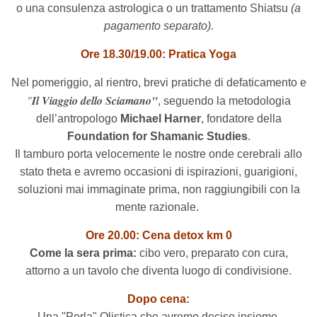
o una consulenza astrologica o un trattamento Shiatsu
(a
pagamento separato).
Ore 18.30/19.00:
Pratica Yoga
Nel pomeriggio, al rientro, brevi pratiche di defaticamento e
"
Il Viaggio dello Sciamano"
, seguendo la metodologia
dell’antropologo
Michael Harner
, fondatore della
Foundation for Shamanic Studies
.
Il tamburo porta velocemente le nostre onde cerebrali allo
stato theta e avremo occasioni di ispirazioni, guarigioni,
soluzioni mai immaginate prima, non raggiungibili con la
mente razionale.
Ore 20.00:
Cena detox km 0
Come la sera prima:
cibo vero, preparato con cura,
attorno a un tavolo che diventa luogo di condivisione.
Dopo cena:
Una "Perla" Olistica che avremo deciso insieme.