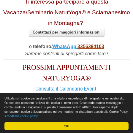
Ti interessa partecipare a questa
Vacanza/Seminario NaturYoga® e Sciamanesimo
in Montagna?
Contattaci per maggiori informazioni
o
telefono/
WhatsApp
3356394103
Saremo contenti di spiegarti come fare !
PROSSIMI APPUNTAMENTI
NATURYOGA®
Consulta il Calendario Eventi
Utilizziamo i cookie per assicurarti una migliore esperienza di navigazione nel nostro sito.
Questo sito consente l’utilizzo dei cookie di terze parti. Chiudendo questo messaggio o
continuando la navigazione, si presta il consenso al loro utilizzo. Per saperne di più,
Sistemazione (Il B&B "Per Te")
conoscere i cookie utilizzati dal sito ed eventualmente disabilitarli accedi alla Cookie Policy.
Accedi alla cookie policy
OK!