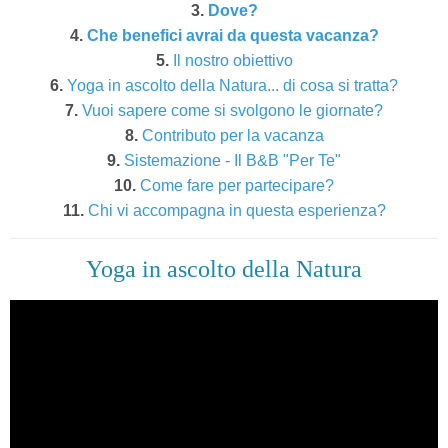
3.
Dove?
4.
Che benefici avrai da questa vacanza?
5.
Il nostro obiettivo
6.
Yoga in ascolto della Natura... di cosa si tratta?
7.
Vuoi sapere come si svolgono le giornate?
8.
Contributo per la vacanza
9.
Sistemazione - Il B&B "Per Te"
10.
Come fare per partecipare?
11.
Chi vi accompagna in questa esperienza?
Yoga in ascolto della Natura