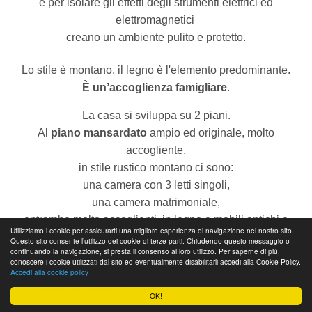
e per isolare gli effetti degli strumenti elettrici ed
elettromagnetici
creano un ambiente pulito e protetto.
Lo stile è montano, il legno è l'elemento predominante.
È un’accoglienza famigliare
.
La casa si sviluppa su 2 piani.
Al
piano mansardato
ampio ed originale, molto
accogliente,
in stile rustico montano ci sono:
una camera con 3 letti singoli,
una camera matrimoniale,
entrambe molto accoglienti, in legno e mobili antichi e
Utilizziamo i cookie per assicurarti una migliore esperienza di navigazione nel nostro sito.
rustici.
Questo sito consente l’utilizzo dei cookie di terze parti. Chiudendo questo messaggio o
continuando la navigazione, si presta il consenso al loro utilizzo. Per saperne di più,
Il Bagno è grande, comodo,
con doccia e vasca grande.
conoscere i cookie utilizzati dal sito ed eventualmente disabilitarli accedi alla Cookie Policy.
Accedi alla cookie policy
Al
piano secondo
, in stile montano e rustico ci sono:
OK!
una camera doppia ampia, con balcone, grandi travi e molto