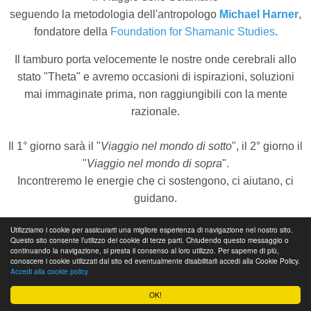
seguendo la metodologia dell'antropologo
Michael Harner
,
fondatore della
Foundation for Shamanic Studies
.
Il tamburo porta velocemente le nostre onde cerebrali allo
stato "Theta" e avremo occasioni di ispirazioni, soluzioni
mai immaginate prima, non raggiungibili con la mente
razionale.
Il 1° giorno sarà il "
Viaggio nel mondo di sotto
", il 2° giorno il
"
Viaggio nel mondo di sopra
".
Incontreremo le energie che ci sostengono, ci aiutano, ci
guidano.
Martedì 2 Giugno
Utilizziamo i cookie per assicurarti una migliore esperienza di navigazione nel nostro sito.
Questo sito consente l’utilizzo dei cookie di terze parti. Chiudendo questo messaggio o
continuando la navigazione, si presta il consenso al loro utilizzo. Per saperne di più,
conoscere i cookie utilizzati dal sito ed eventualmente disabilitarli accedi alla Cookie Policy.
Martedì 2 Giugno, nel pomeriggio costruzione dell' "
Oggetto
Accedi alla cookie policy
di Potere
" per portare con noi questa splendida energia
OK!
rinnovatrice che ci accompagnerà tutta l'estate.
.