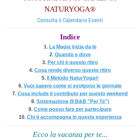
NATURYOGA®
Consulta il Calendario Eventi
Indice
1.
La Magia inizia da te
2.
Quando e dove
3.
Per chi è questo ritiro
4.
Cosa rende diverso questo ritiro
5.
Il Metodo NaturYoga®
6.
Vuoi sapere come si svolgono le giornate
7.
Cosa include il contributo per questo weekend
8.
Sistemazione (Il B&B "Per Te")
9.
Come posso fare per partecipare
10.
Chi ti accompagna in questa esperienza
Ecco la vacanza per te...