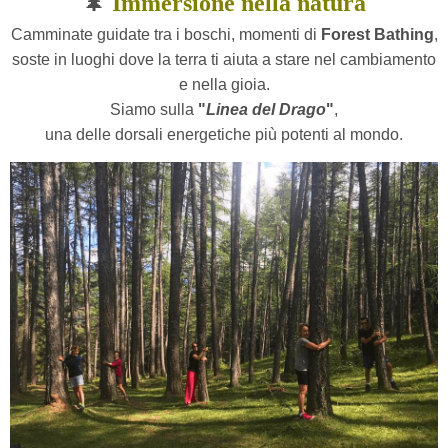
🌲
Immersione nella natura
Camminate guidate tra i boschi, momenti di
Forest Bathing
,
soste in luoghi dove la terra ti aiuta a stare nel cambiamento
e nella gioia.
Siamo sulla
"
Linea del Drago
"
,
una delle dorsali energetiche più potenti al mondo.