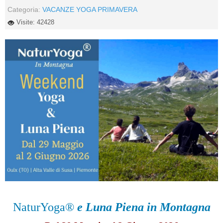
Categoria:
VACANZE YOGA PRIMAVERA
Visite: 42428
NaturYoga®
e Luna Piena in Montagna