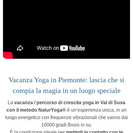
Vacanza Yoga in Piemonte:
lascia che si
compia la magia in un luogo speciale
La
vacanza / percorso di crescita yoga
in Val di Susa
con il metodo NaturYoga®
è un’esperienza unica,
in un
luogo energetico con frequenze vibrazionali che vanno dai
10000 gradi Bovis in su.
È la condizione ideale per
metterti in contatto con te