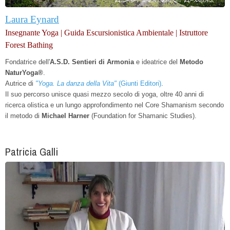
Laura Eynard
Insegnante Yoga | Guida Escursionistica Ambientale | Istruttore
Forest Bathing
Fondatrice dell'
A.S.D. Sentieri di Armonia
e
ideatrice del
Metodo
NaturYoga®
.
Autrice di
"Yoga. La danza della Vita"
(Giunti Editori)
.
Il suo percorso unisce quasi mezzo secolo di yoga, oltre 40 anni di
ricerca olistica e un lungo approfondimento nel Core Shamanism secondo
il metodo di
Michael Harner
(Foundation for Shamanic Studies).
Patricia Galli