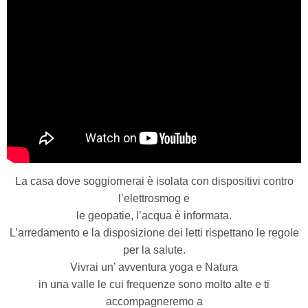
La casa dove soggiornerai è isolata con dispositivi contro
l’elettrosmog e
le geopatie,
l’acqua è informata.
L’arredamento e la disposizione dei letti rispettano le regole
per la salute.
Vivrai un’ avventura yoga e Natura
in una valle le cui frequenze sono molto alte e ti
accompagneremo a