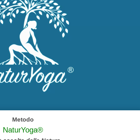
Metodo
NaturYoga®