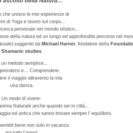
n ascolto della Natura…
 che unisce le mie esperienze di
nni di Yoga e lavoro sul corpo...
ricerca personale nel mondo olistico...
azione della natura ed un lungo ed approfondito percorso nel mo
urale) suggerito da
Michael Harner
, fondatore della
Foundatio
Shamanic studies
.
 un metodo semplice...
prendersi e… Comprendere.
re il viaggio attraverso la vita
una danza.
Un modo di vivere:
 anima Naturale anche quando sei in città...
aggia ed antica che sanno trovare sempre l’ equilibrio.
 sentirti bene non solo in vacanza
ma tutto l’anno!