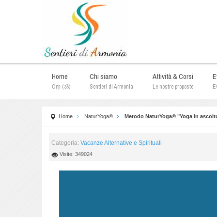
Home
Chi siamo
Attività & Corsi
E
Oṃ (ॐ)
Sentieri di Armonia
Le nostre proposte
Ev
Home
NaturYoga®
Metodo NaturYoga® "Yoga in ascolto
Categoria:
Vacanze Alternative e Spirituali
Visite: 349024