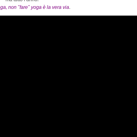
ga, non "fare" yoga è la vera via
.