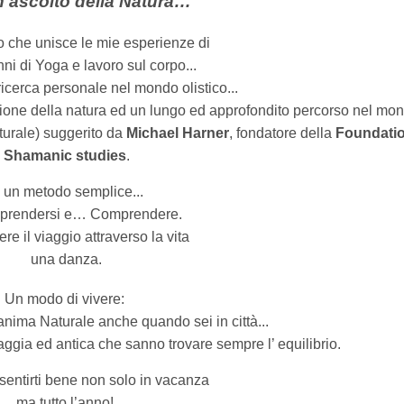
n ascolto della Natura…
 che unisce le mie esperienze di
nni di Yoga e lavoro sul corpo...
ricerca personale nel mondo olistico...
azione della natura ed un lungo ed approfondito percorso nel mo
urale) suggerito da
Michael Harner
, fondatore della
Foundatio
Shamanic studies
.
 un metodo semplice...
prendersi e… Comprendere.
re il viaggio attraverso la vita
una danza.
Un modo di vivere:
 anima Naturale anche quando sei in città...
aggia ed antica che sanno trovare sempre l’ equilibrio.
 sentirti bene non solo in vacanza
ma tutto l’anno!