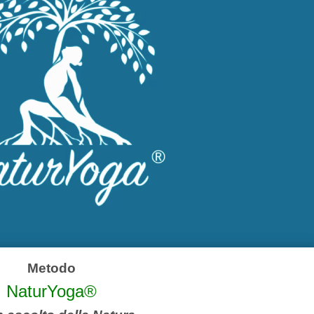
Metodo
NaturYoga®